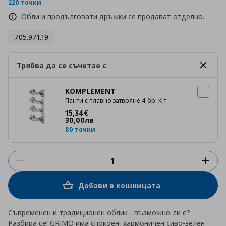
rating
220 точки
Обли и продълговати дръжки се продават отделно.
705.971.19
Трябва да се съчетае с
KOMPLEMENT
Панти с плавно затвряне 4 бр. К-т
Цена
15,34 €
15
,
34
€
30
,
00
лв
80 точки
Добави в кошницата
Съвременен и традиционен облик - възможно ли е?
Разбира се! GRIMO има спокоен, хармоничен сиво-зелен