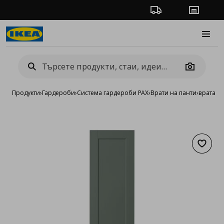
Проследяване на п
Магази
Burge
Camera
Продукти
›
Гардероби
›
Система гардероби PAX
›
Врати на панти
›
врата
Добав