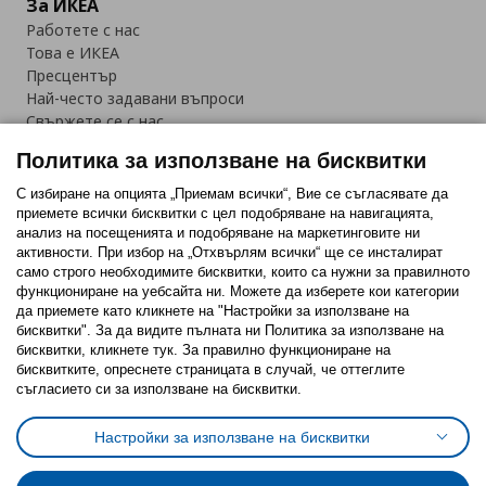
За ИКЕА
Работете с нас
Това е ИКЕА
Пресцентър
Най-често задавани въпроси
Свържете се с нас
Приложение IKEA Bulgaria:
Политика за използване на бисквитки
С избиране на опцията „Приемам всички“, Вие се съгласявате да
приемете всички бисквитки с цел подобряване на навигацията,
анализ на посещенията и подобряване на маркетинговите ни
активности. При избор на „Отхвърлям всички“ ще се инсталират
Последвайте ни:
само строго необходимитe бисквитки, които са нужни за правилното
функциониране на уебсайта ни. Можете да изберете кои категории
Facebook
Twitter
Youtube
Pinterest
Instagram
да приемете като кликнете на "Настройки за използване на
бисквитки". За да видите пълната ни Политика за използване на
бисквитки, кликнете тук. За правилно функциониране на
бисквитките, опреснете страницата в случай, че оттеглите
съгласието си за използване на бисквитки.
Политика за използване на бисквитки (Cookies)
Настройки за използване на бисквитки
Избор на настройки за използване на бисквитки
Условия за ползване на ikea.bg
Обща политика за личните данни