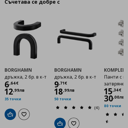
Съчетава се добре с
BORGHAMN
BORGHAMN
KOMPLEM
дръжка, 2 бр. в к-т
дръжка, 2 бр. в к-т
Панти с п
Цена
6,64 €
Цена
9,71 €
6
9
,
64
€
,
71
€
затвряне 4
Цена
15
12
18
,
34
€
,
99
лв
,
99
лв
30
,
00
лв
35 точки
50 точки
80 точки
(4)
Добави в кошницата
Добави към списъка с любими
Добави в кошницата
Добави към списъка с люб