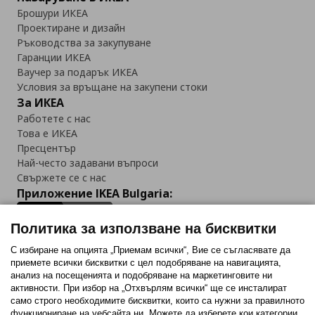
Брошури ИКЕА
Проектиране и дизайн
Ръководства за закупуване
Гаранции ИКЕА
Ваучер за подарък ИКЕА
Условия за връщане на закупени стоки
За ИКЕА
Работете с нас
Това е ИКЕА
Пресцентър
Най-често задавани въпроси
Свържете се с нас
Приложение IKEA Bulgaria:
Политика за използване на бисквитки
С избиране на опцията „Приемам всички“, Вие се съгласявате да
приемете всички бисквитки с цел подобряване на навигацията,
Последвайте ни:
анализ на посещенията и подобряване на маркетинговите ни
активности. При избор на „Отхвърлям всички“ ще се инсталират
Facebook
Twitter
Youtube
Pinterest
Instagram
само строго необходимитe бисквитки, които са нужни за правилното
функциониране на уебсайта ни. Можете да изберете кои категории