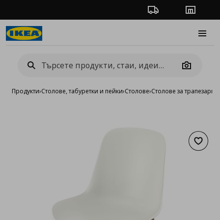
Проследяване на п
Магази
Burge
Camera
Продукти
›
Столове, табуретки и пейки
›
Столове
›
Столове за трапезария
Добав