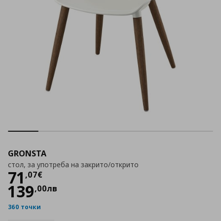
GRONSTA
стол, за употреба на закрито/открито
Цена
71,07 €
71
,
07
€
139
,
00
лв
360 точки