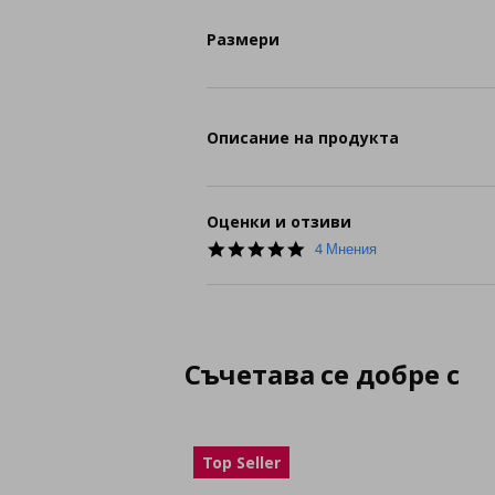
Размери
Описание на продукта
Оценки и отзиви
4.8
4 Мнения
star
rating
Съчетава се добре с
Top Seller