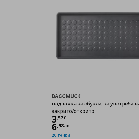
BAGGMUCK
подложка за обувки, за употреба н
закрито/открито
Цена
3,57 €
3
,
57
€
6
,
98
лв
20 точки