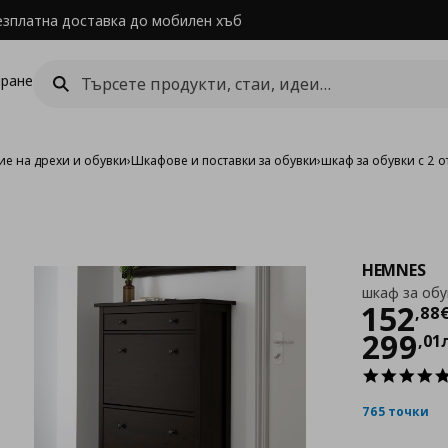
езплатна доставка до мобилен хъб
ране
е на дрехи и обувки
›
Шкафове и поставки за обувки
›
шкаф за обувки с 2 
HEMNES
шкаф за обу
Цен
152
,
88
299
,
01
765 точки