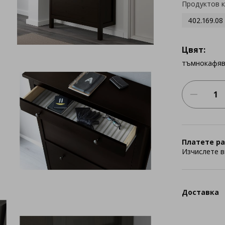
Продуктов 
402.169.08
Цвят:
тъмнокафя
Платете ра
Изчислете в
Доставка