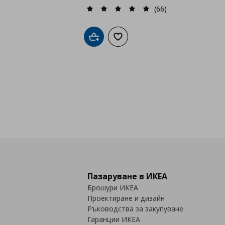
(66)
Добави в кошницата
Добави към списъка с любими
Пазаруване в ИКЕА
Брошури ИКЕА
Проектиране и дизайн
Ръководства за закупуване
Гаранции ИКЕА