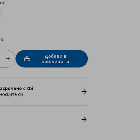
код
во
Добави в
кошницата
зсрочено с tbi
носките си