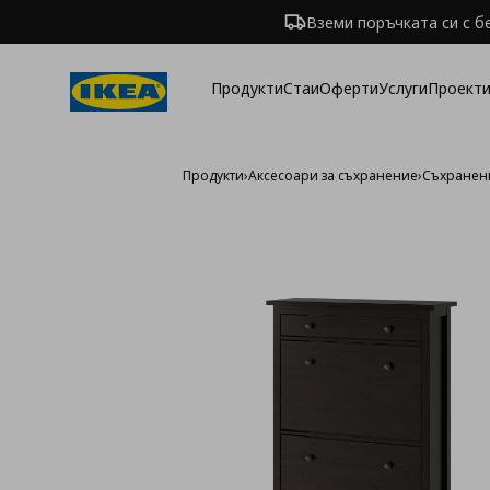
Вземи поръчката си с б
Продукти
Стаи
Оферти
Услуги
Проекти
Продукти
›
Аксесоари за съхранение
›
Съхранени