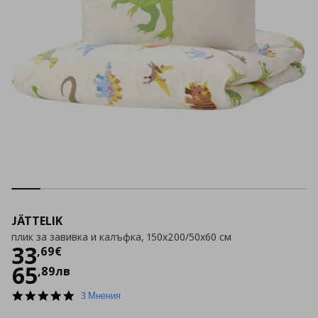
JÄTTELIK
плик за завивка и калъфка, 150x200/50x60 см
Цена
33,69 €
33
,
69
€
65
,
89
лв
5.0
3 Мнения
star