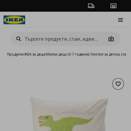
Проследяване на п
Магази
Burge
Camera
Продукти
›
IKEA за деца
›
Малки деца (3-7 години)
›
Текстил за детска стая
›
Добав