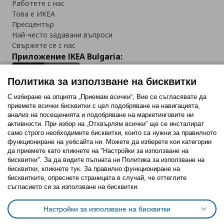
Работете с нас
Това е ИКЕА
Пресцентър
Най-често задавани въпроси
Свържете се с нас
Приложение IKEA Bulgaria:
Политика за използване на бисквитки
С избиране на опцията „Приемам всички“, Вие се съгласявате да
приемете всички бисквитки с цел подобряване на навигацията,
Последвайте ни:
анализ на посещенията и подобряване на маркетинговите ни
активности. При избор на „Отхвърлям всички“ ще се инсталират
Facebook
Twitter
Youtube
Pinterest
Instagram
само строго необходимитe бисквитки, които са нужни за правилното
функциониране на уебсайта ни. Можете да изберете кои категории
да приемете като кликнете на "Настройки за използване на
бисквитки". За да видите пълната ни Политика за използване на
бисквитки, кликнете тук. За правилно функциониране на
бисквитките, опреснете страницата в случай, че оттеглите
съгласието си за използване на бисквитки.
Политика за използване на бисквитки (Cookies)
Избор на настройки за използване на бисквитки
Настройки за използване на бисквитки
Условия за ползване на ikea.bg
Обща политика за личните данни
Политика за защита на личните данни на ikea.bg