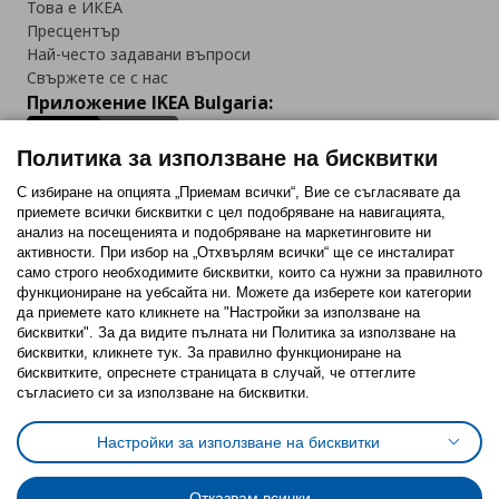
Това е ИКЕА
Пресцентър
Най-често задавани въпроси
Свържете се с нас
Приложение IKEA Bulgaria:
Политика за използване на бисквитки
С избиране на опцията „Приемам всички“, Вие се съгласявате да
приемете всички бисквитки с цел подобряване на навигацията,
Последвайте ни:
анализ на посещенията и подобряване на маркетинговите ни
активности. При избор на „Отхвърлям всички“ ще се инсталират
Facebook
Twitter
Youtube
Pinterest
Instagram
само строго необходимитe бисквитки, които са нужни за правилното
функциониране на уебсайта ни. Можете да изберете кои категории
да приемете като кликнете на "Настройки за използване на
бисквитки". За да видите пълната ни Политика за използване на
бисквитки, кликнете тук. За правилно функциониране на
бисквитките, опреснете страницата в случай, че оттеглите
съгласието си за използване на бисквитки.
Политика за използване на бисквитки (Cookies)
Избор на настройки за използване на бисквитки
Настройки за използване на бисквитки
Условия за ползване на ikea.bg
Обща политика за личните данни
Политика за защита на личните данни на ikea.bg
Общи условия на програма IKEA Family
Отказвам всички