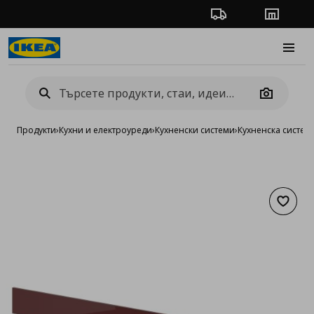
Проследяване на п
Магази
Burge
Camera
Продукти
›
Кухни и електроуреди
›
Кухненски системи
›
Кухненска систе
Добав