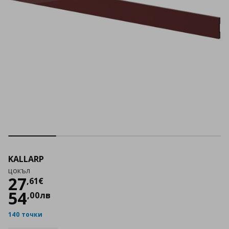
KALLARP
цокъл
Цена
27,61 €
27
,
61
€
54
,
00
лв
140 точки