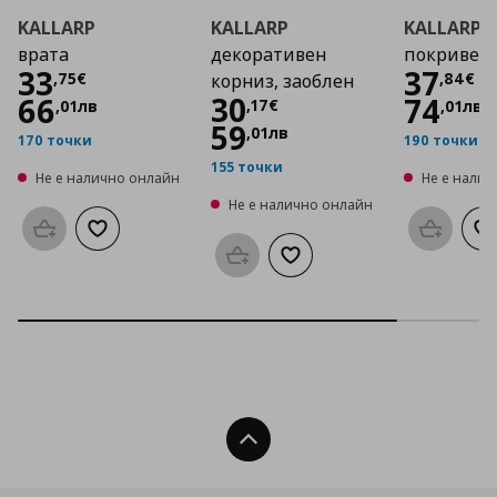
KALLARP
KALLARP
KALLARP
врата
декоративен
покривен
Цена
33,75 €
Цена
33
37
,
75
€
,
84
€
корниз, заоблен
Цена
30,17 €
30
66
74
,
17
€
,
01
лв
,
01
лв
59
,
01
лв
170 точки
190 точки
155 точки
Не е налично онлайн
Не е нали
Не е налично онлайн
Προσθήκη στο καλάθι
Добави към списъка с любими
Προσθήκη
Д
Προσθήκη στο καλάθι
Добави към списъка с люб
Нагоре