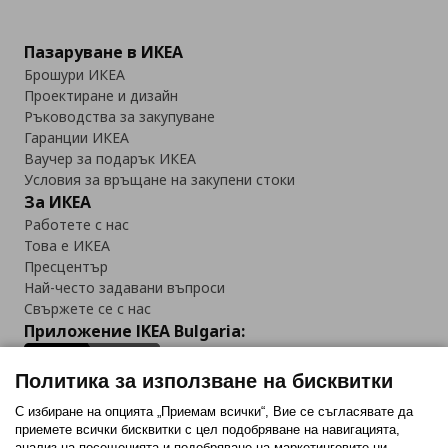
Пазаруване в ИКЕА
Брошури ИКЕА
Проектиране и дизайн
Ръководства за закупуване
Гаранции ИКЕА
Ваучер за подарък ИКЕА
Условия за връщане на закупени стоки
За ИКЕА
Работете с нас
Това е ИКЕА
Пресцентър
Най-често задавани въпроси
Свържете се с нас
Приложение IKEA Bulgaria:
Политика за използване на бисквитки
С избиране на опцията „Приемам всички“, Вие се съгласявате да
приемете всички бисквитки с цел подобряване на навигацията,
Последвайте ни:
анализ на посещенията и подобряване на маркетинговите ни