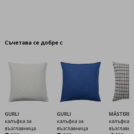
Съчетава се добре с
GURLI
GURLI
MÄSTERR
калъфка за
калъфка за
калъфка з
възглавница
възглавница
възглавн