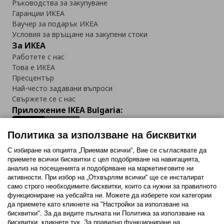
Ръководства за закупуване
Гаранции ИКЕА
Ваучер за подарък ИКЕА
Условия за връщане на закупени стоки
За ИКЕА
Работете с нас
Това е ИКЕА
Пресцентър
Най-често задавани въпроси
Свържете се с нас
Приложение IKEA Bulgaria:
Политика за използване на бисквитки
С избиране на опцията „Приемам всички“, Вие се съгласявате да
приемете всички бисквитки с цел подобряване на навигацията,
Последвайте ни:
анализ на посещенията и подобряване на маркетинговите ни
активности. При избор на „Отхвърлям всички“ ще се инсталират
Facebook
Twitter
Youtube
Pinterest
Instagram
само строго необходимитe бисквитки, които са нужни за правилното
функциониране на уебсайта ни. Можете да изберете кои категории
да приемете като кликнете на "Настройки за използване на
бисквитки". За да видите пълната ни Политика за използване на
бисквитки, кликнете тук. За правилно функциониране на