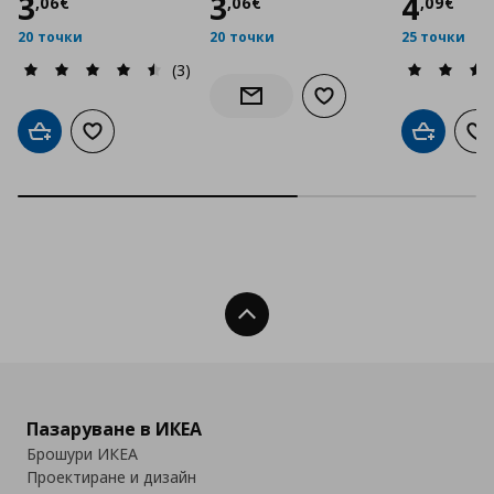
Цена
3,06 €
Цена
3,06 €
Цена
3
3
4
,
06
€
,
06
€
,
09
€
20 точки
20 точки
25 точки
(3)
Добави към списъка с
Информирай ме за наличност
Добави в кошницата
Добави към списъка с любими
Добави в
До
Нагоре
Пазаруване в ИКЕА
Брошури ИКЕА
Проектиране и дизайн