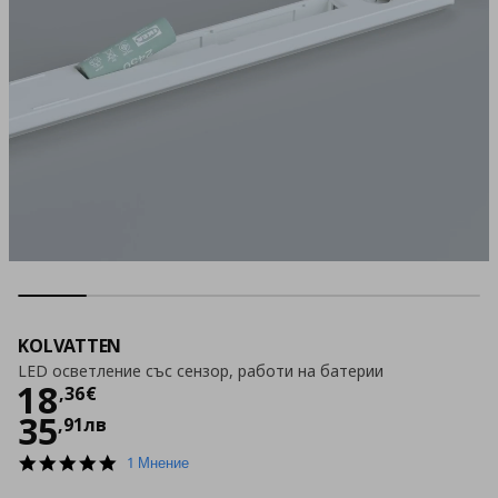
KOLVATTEN
LED осветление със сензор, работи на батерии
Цена
18,36 €
18
,
36
€
35
,
91
лв
5.0
1 Мнение
star