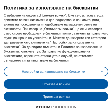
Политика за използване на бисквитки
С избиране на опцията „Приемам всички“, Вие се съгласявате да
приемете всички бисквитки с цел подобряване на навигацията,
Последвайте ни:
анализ на посещенията и подобряване на маркетинговите ни
активности. При избор на „Отхвърлям всички“ ще се инсталират
Facebook
Twitter
Youtube
Pinterest
Instagram
само строго необходимитe бисквитки, които са нужни за правилното
функциониране на уебсайта ни. Можете да изберете кои категории
да приемете като кликнете на "Настройки за използване на
бисквитки". За да видите пълната ни Политика за използване на
бисквитки, кликнете тук. За правилно функциониране на
бисквитките, опреснете страницата в случай, че оттеглите
съгласието си за използване на бисквитки.
Политика за използване на бисквитки (Cookies)
Избор на настройки за използване на бисквитки
Настройки за използване на бисквитки
Условия за ползване на ikea.bg
Обща политика за личните данни
Политика за защита на личните данни на ikea.bg
Общи условия на програма IKEA Family
Отказвам всички
Политика за защита на лични данни на програма IKEA Family
Приемам всички
© Inter-IKEA Systems B.V. 1999 - 2025