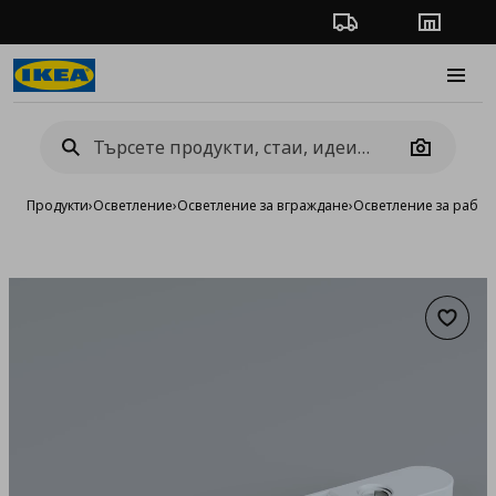
Проследяване на п
Магази
Burge
Camera
Продукти
›
Осветление
›
Осветление за вграждане
›
Осветление за работ
Добав