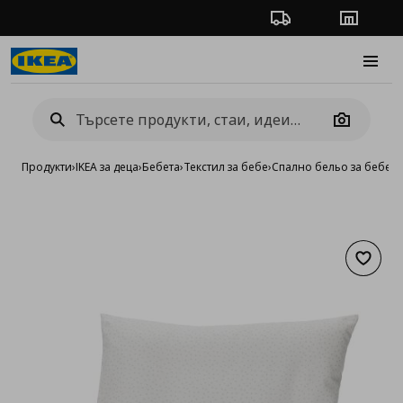
Проследяване на п
Магази
Burge
Camera
Продукти
›
IKEA за деца
›
Бебета
›
Текстил за бебе
›
Спално бельо за бебета
Добав