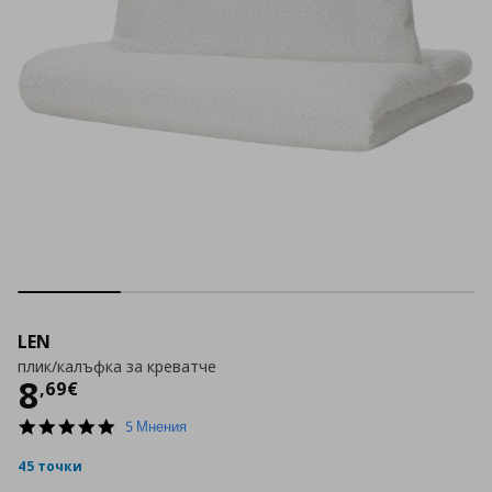
LEN
плик/калъфка за креватче
Цена
8,69 €
8
,
69
€
5.0
5 Мнения
star
rating
45 точки