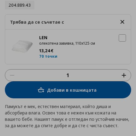
204.889.43
Трябва да се съчетае с
LEN
oлекотена завивка, 110x125 см
Цена
13,24 €
13
,
24
€
70 точки
Добави в кошницата
Памукът е мек, естествен материал, който диша и
абсорбира влага. Освен това е нежен към кожата на
вашето бебе. Нашият памук е отгледан по устойчив начин,
за да можете да спите добре и да сте с чиста съвест.