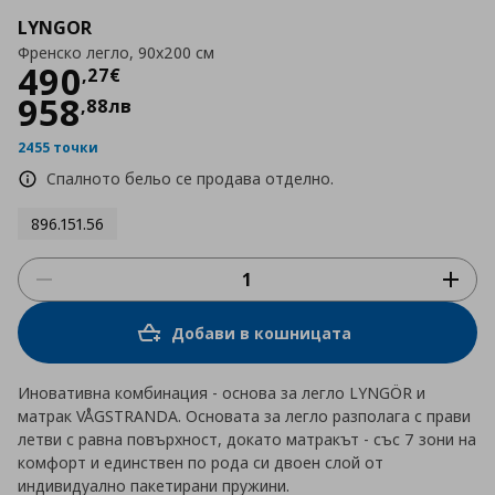
LYNGOR
Френско легло, 90x200 см
Цена
490,27 €
490
,
27
€
958
,
88
лв
2455 точки
Спалното бельо се продава отделно.
896.151.56
Добави в кошницата
Иновативна комбинация - основа за легло LYNGÖR и
матрак VÅGSTRANDA. Основата за легло разполага с прави
летви с равна повърхност, докато матракът - със 7 зони на
комфорт и единствен по рода си двоен слой от
индивидуално пакетирани пружини.