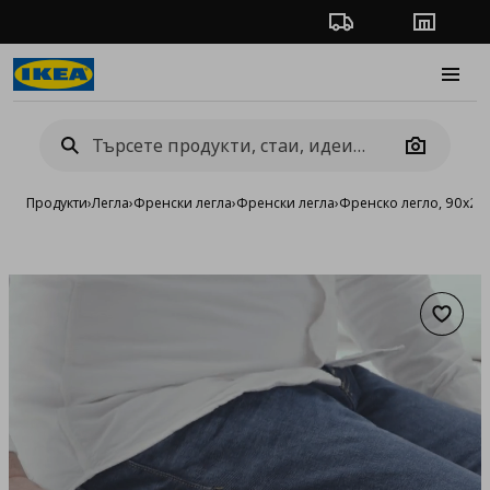
Проследяване на п
Магази
Burge
Camera
Продукти
›
Легла
›
Френски легла
›
Френски легла
›
Френско легло, 90x20
Добав