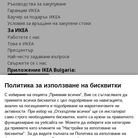
Ръководства за закупуване
Гаранции ИКЕА
Ваучер за подарък ИКЕА
Условия за връщане на закупени стоки
За ИКЕА
Работете с нас
Това е ИКЕА
Пресцентър
Най-често задавани въпроси
Свържете се с нас
Приложение IKEA Bulgaria:
Политика за използване на бисквитки
С избиране на опцията „Приемам всички“, Вие се съгласявате да
приемете всички бисквитки с цел подобряване на навигацията,
Последвайте ни:
анализ на посещенията и подобряване на маркетинговите ни
активности. При избор на „Отхвърлям всички“ ще се инсталират
Facebook
Twitter
Youtube
Pinterest
Instagram
само строго необходимитe бисквитки, които са нужни за правилното
функциониране на уебсайта ни. Можете да изберете кои категории
да приемете като кликнете на "Настройки за използване на
бисквитки". За да видите пълната ни Политика за използване на