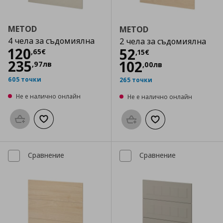
METOD
METOD
4 чела за съдомиялна
2 чела за съдомиялна
Цена
120,65 €
120
Цена
52,15 €
52
,
65
€
,
15
€
235
102
,
97
лв
,
00
лв
605 точки
265 точки
Не е налично онлайн
Не е налично онлайн
Προσθήκη στο καλάθι
Добави към списъка с любими
Προσθήκη στο καλάθι
Добави към списък
Сравнение
Сравнение