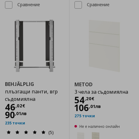
Сравнение
Сравнение
BEHJÄLPLIG
METOD
плъзгащи панти, вгр
3 чела за съдомиялна
Цена
54,20 €
54
,
20
€
съдомиялна
Цена
46,02 €
46
106
,
02
€
,
01
лв
90
,
01
лв
275 точки
235 точки
Не е налично онлайн
(5)