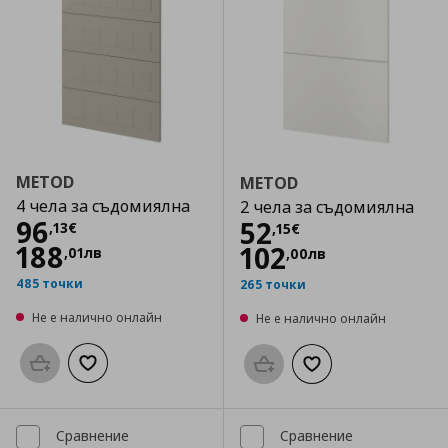
METOD
METOD
4 чела за съдомиялна
2 чела за съдомиялна
Цена
96,13 €
96
Цена
52,15 €
52
,
13
€
,
15
€
188
102
,
01
лв
,
00
лв
485 точки
265 точки
Не е налично онлайн
Не е налично онлайн
Προσθήκη στο καλάθι
Добави към списъка с любими
Προσθήκη στο καλάθι
Добави към списък
Сравнение
Сравнение