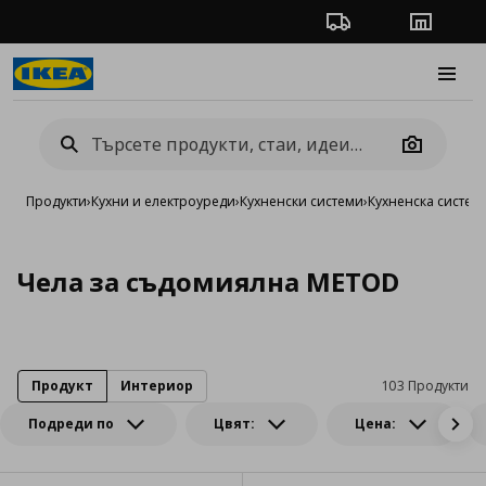
Проследяване на п
Магази
Burge
Camera
Продукти
›
Кухни и електроуреди
›
Кухненски системи
›
Кухненска систе
Чела за съдомиялна METOD
Продукт
Интериор
103 Продукти
Подреди по
Цвят:
Цена: