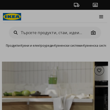
Проследяване на п
Магази
Burge
Camera
Продукти
›
Кухни и електроуреди
›
Кухненски системи
›
Кухненска систе
Добав