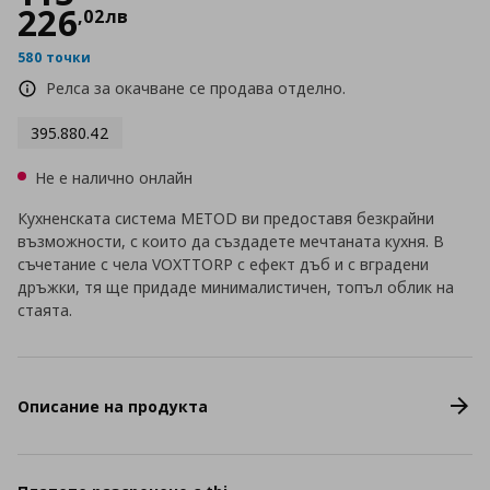
226
,
02
лв
580 точки
Релса за окачване се продава отделно.
395.880.42
Не е налично онлайн
Кухненската система METOD ви предоставя безкрайни
възможности, с които да създадете мечтаната кухня. В
съчетание с чела VOXTTORP с ефект дъб и с вградени
дръжки, тя ще придаде минималистичен, топъл облик на
стаята.
Описание на продукта