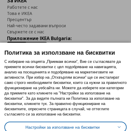
За ИКЕА
Работете с нас
Това е ИКЕА
Пресцентър
Най-често задавани въпроси
Свържете се с нас
Приложение IKEA Bulgaria:
Политика за използване на бисквитки
С избиране на опцията „Приемам всички“, Вие се съгласявате да
приемете всички бисквитки с цел подобряване на навигацията,
Последвайте ни:
анализ на посещенията и подобряване на маркетинговите ни
активности. При избор на „Отхвърлям всички“ ще се инсталират
Facebook
Twitter
Youtube
Pinterest
Instagram
само строго необходимитe бисквитки, които са нужни за правилното
функциониране на уебсайта ни. Можете да изберете кои категории
да приемете като кликнете на "Настройки за използване на
бисквитки". За да видите пълната ни Политика за използване на
бисквитки, кликнете тук. За правилно функциониране на
бисквитките, опреснете страницата в случай, че оттеглите
съгласието си за използване на бисквитки.
Политика за използване на бисквитки (Cookies)
Избор на настройки за използване на бисквитки
Настройки за използване на бисквитки
Условия за ползване на ikea.bg
Обща политика за личните данни