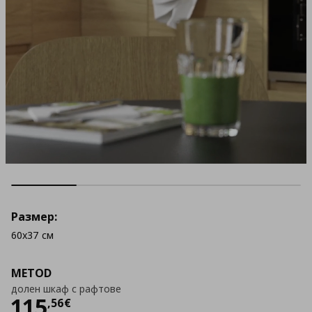
Размер:
60x37 см
METOD
долен шкаф с рафтове
Цена
115,56 €
115
,
56
€