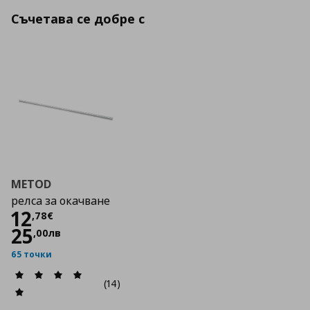
Съчетава се добре с
METOD
релса за окачване
Цена
12,78 €
12
,
78
€
25
,
00
лв
65 точки
(14)