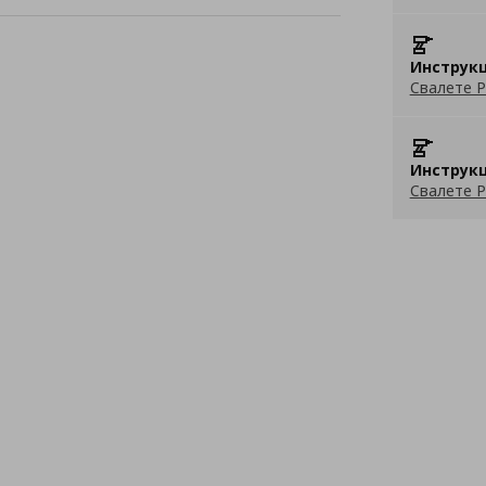
Инструкц
Свалете P
Инструкц
Свалете P