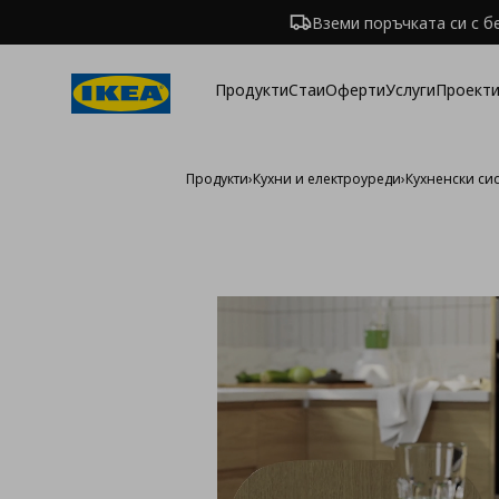
Вземи поръчката си с б
Продукти
Стаи
Оферти
Услуги
Проекти
Продукти
›
Кухни и електроуреди
›
Кухненски си