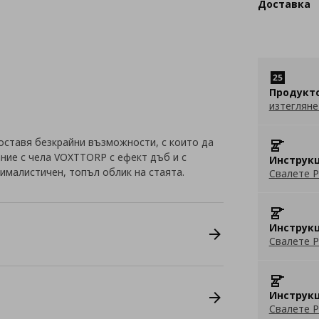
Доставка
Продукт
изтегляне
оставя безкрайни възможности, с които да
ание с чела VOXTTORP с ефект дъб и с
Инструкц
ималистичен, топъл облик на стаята.
Свалете P
Инструкц
Свалете P
Инструкц
Свалете P