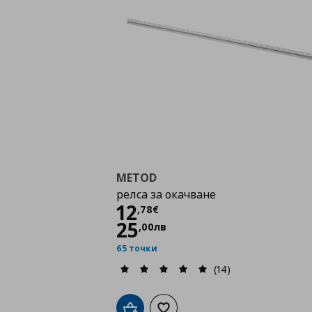
METOD
релса за окачване
Цена
12,78 €
12
,
78
€
25
,
00
лв
65 точки
(14)