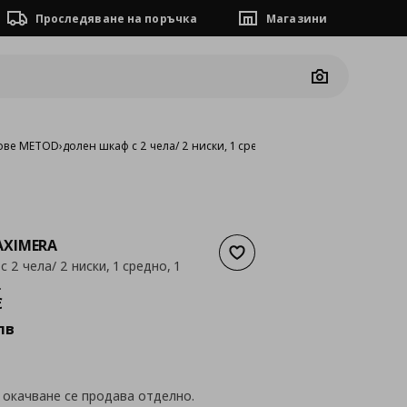
Проследяване на поръчка
Магазини
Camera
ове METOD
›
долен шкаф с 2 чела/ 2 ниски, 1 средно, 1 високо чекм.
XIMERA
Добави към списъка с люб
 2 чела/ 2 ниски, 1 средно, 1
.
а
245,93 €
€
лв
 окачване се продава отделно.