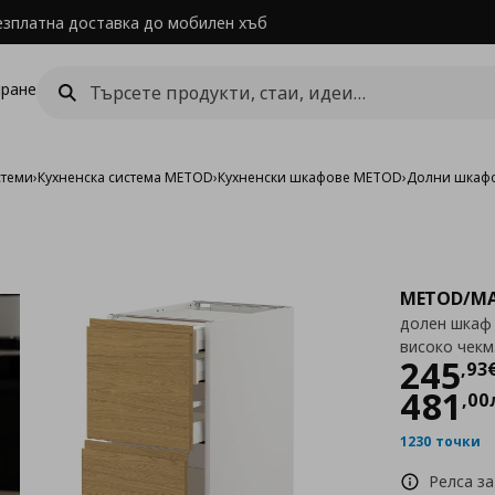
езплатна доставка до мобилен хъб
ране
стеми
›
Кухненска система METOD
›
Кухненски шкафове METOD
›
Долни шкаф
METOD/MA
долен шкаф с
високо чекм
Цен
245
,
93
481
,
00
1230 точки
Релса за