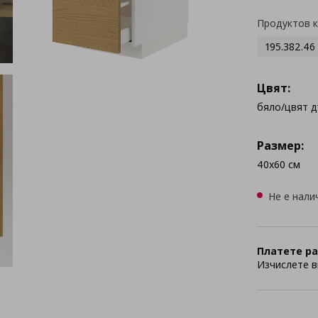
Продуктов 
195.382.46
Цвят:
бяло/цвят 
Размер:
40x60 см
Не е нали
Платете ра
Изчислете в