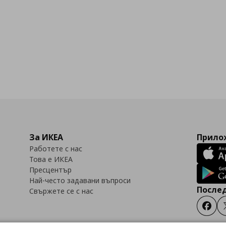
За ИКЕА
Прилож
Работете с нас
Това е ИКЕА
Пресцентър
Най-често задавани въпроси
Послед
Свържете се с нас
Faceb