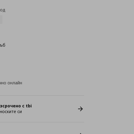
код
дъб
чно онлайн
зсрочено с tbi
носките си