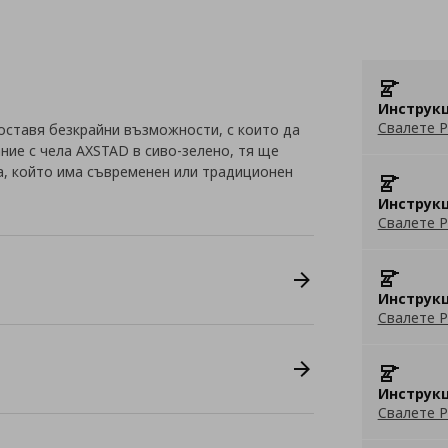
Инструкц
Свалете P
оставя безкрайни възможности, с които да
ние с чела AXSTAD в сиво-зелено, тя ще
а, който има съвременен или традиционен
Инструкц
Свалете P
Инструкц
Свалете P
Инструкц
Свалете P