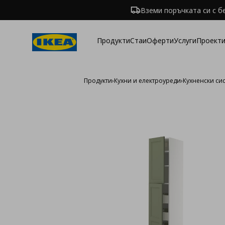
Вземи поръчката си с б
Продукти
Стаи
Оферти
Услуги
Проекти
Продукти
›
Кухни и електроуреди
›
Кухненски си