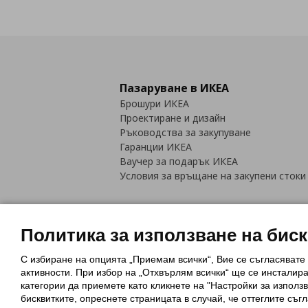
Пазаруване в ИКЕА
Брошури ИКЕА
Проектиране и дизайн
Ръководства за закупуване
Гаранции ИКЕА
Ваучер за подарък ИКЕА
Условия за връщане на закупени стоки
Политика за използване на бис
С избиране на опцията „Приемам всички“, Вие се съгласявате
Политика за използване на бискви
активности. При избор на „Отхвърлям всички“ ще се инсталир
Обща политика за личните данни
категории да приемете като кликнете на "Настройки за използв
Политика за защита на лични данн
бисквитките, опреснете страницата в случай, че оттеглите съгл