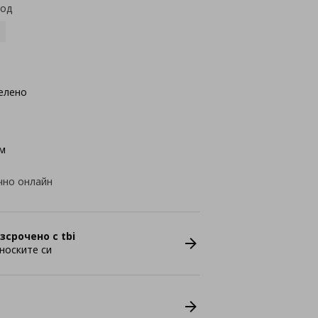
код
елено
м
чно онлайн
зсрочено с tbi
носките си