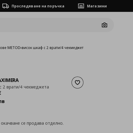
Проследяване на поръчка
Магазини
Camera
фове METOD
›
висок шкаф с 2 врати/4 чекмеджета
XIMERA
Добави към списъка с люб
с 2 врати/4 чекмеджета
а
456,56 €
€
лв
 окачване се продава отделно.