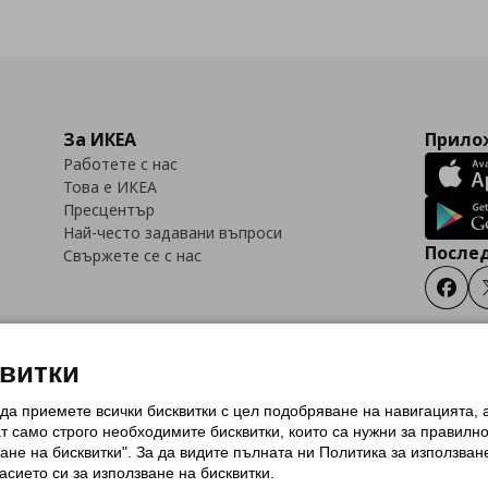
За ИКЕА
Прилож
Работете с нас
Това е ИКЕА
Пресцентър
Най-често задавани въпроси
Послед
Свържете се с нас
Faceb
квитки
 да приемете всички бисквитки с цел подобряване на навигацията,
тки (Cookies)
Избор на настройки за използване на бисквитки
Условия за п
ат само строго необходимитe бисквитки, които са нужни за правилн
Политика за защита на личните данни на ikea.bg
Общи условия на програма
ане на бисквитки". За да видите пълната ни Политика за използван
и на програма IKEA Family
асието си за използване на бисквитки.