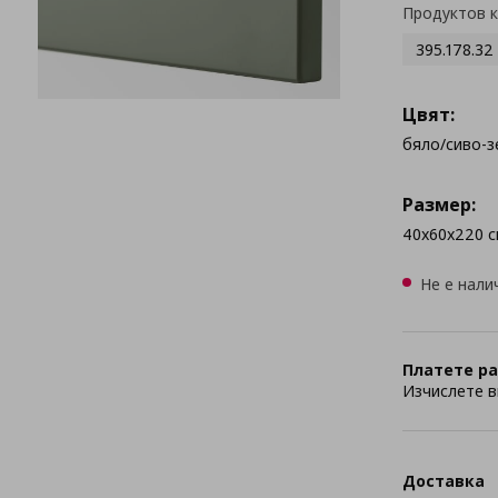
Продуктов 
395.178.32
Цвят:
бяло/сиво-з
Размер:
40x60x220 с
Не е нали
Платете ра
Изчислете в
Доставка