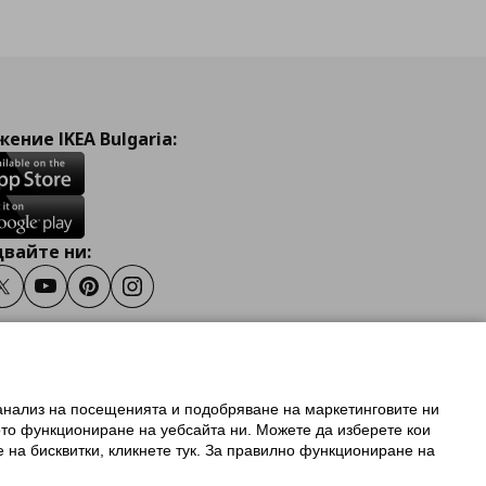
ение IKEA Bulgaria:
вайте ни:
ook
Twitter
Youtube
Pinterest
Instagram
 анализ на посещенията и подобряване на маркетинговите ни
олзване на ikea.bg
ото функциониране на уебсайта ни. Можете да изберете кои
 IKEA Family
е на бисквитки, кликнете тук. За правилно функциониране на