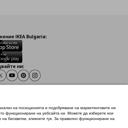
ение IKEA Bulgaria:
вайте ни:
ook
Twitter
Youtube
Pinterest
Instagram
 анализ на посещенията и подобряване на маркетинговите ни
олзване на ikea.bg
ото функциониране на уебсайта ни. Можете да изберете кои
 IKEA Family
е на бисквитки, кликнете тук. За правилно функциониране на