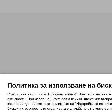
Политика за използване на бис
С избиране на опцията „Приемам всички“, Вие се съгласявате
Политика за използване на бискви
активности. При избор на „Отхвърлям всички“ ще се инсталир
Обща политика за личните данни
категории да приемете като кликнете на "Настройки за използв
Политика за защита на лични данн
бисквитките, опреснете страницата в случай, че оттеглите съгл