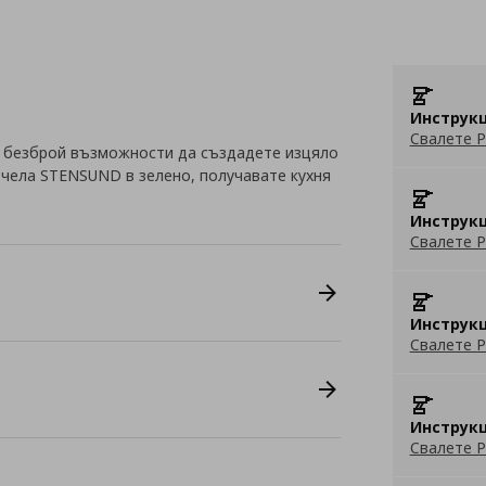
Инструкц
Свалете P
 безброй възможности да създадете изцяло
с чела STENSUND в зелено, получавате кухня
Инструкц
Свалете P
Инструкц
Свалете P
Инструкц
Свалете P