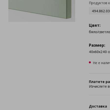
Продуктов 
494.862.03
Цвят:
бяло/светл
Размер:
40x60x240 с
Не е нали
Платете ра
Изчислете в
Доставка