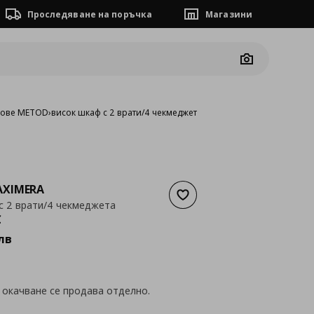
Проследяване на поръчка
Магазини
Camera
фове METOD
›
висок шкаф с 2 врати/4 чекмеджета
XIMERA
Добави към списъка с люб
с 2 врати/4 чекмеджета
а
459,13 €
€
лв
 окачване се продава отделно.