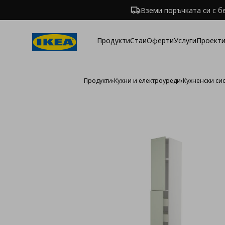
Вземи поръчката си с б
Продукти
Стаи
Оферти
Услуги
Проекти
Продукти
›
Кухни и електроуреди
›
Кухненски си