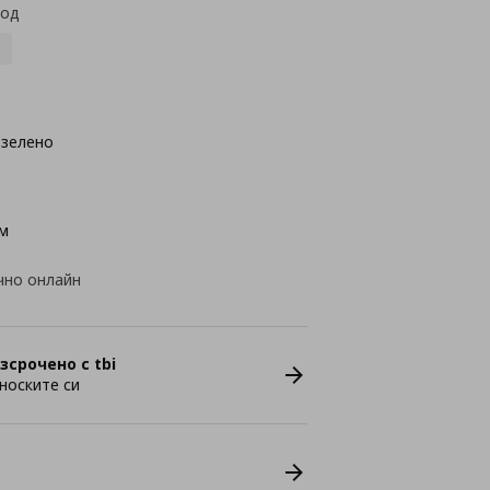
код
озелено
м
чно онлайн
зсрочено с tbi
носките си