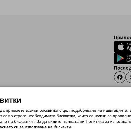
Прилож
Послед
Faceb
квитки
 да приемете всички бисквитки с цел подобряване на навигацията,
тки (Cookies)
Избор на настройки за използване на бисквитки
Условия за п
ат само строго необходимитe бисквитки, които са нужни за правилн
Политика за защита на личните данни на ikea.bg
Общи условия на програма
ане на бисквитки". За да видите пълната ни Политика за използван
и на програма IKEA Family
асието си за използване на бисквитки.