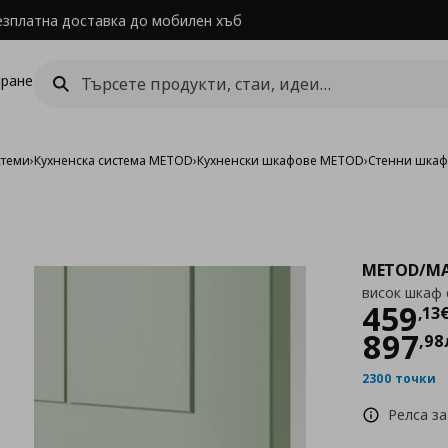
езплатна доставка до мобилен хъб
ране
стеми
›
Кухненска система METOD
›
Кухненски шкафове METOD
›
Стенни шка
METOD/MA
висок шкаф 
Цен
459
,
13
897
,
98
2300 точки
Релса за