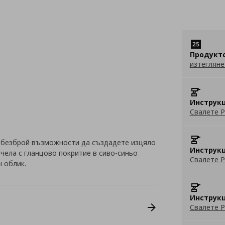
Продукт
изтегляне
Инструкц
Свалете P
 безброй възможности да създадете изцяло
Инструкц
 чела с гланцово покритие в сиво-синьо
Свалете P
 облик.
Инструкц
Свалете P