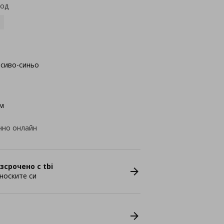
код
сиво-синьо
м
чно онлайн
зсрочено с tbi
носките си