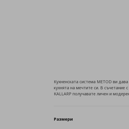
Кухненската система METOD ви дава
кухнята на мечтите си. В съчетание с
KALLARP получавате личен и модерен
Размери