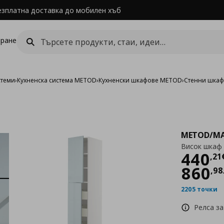
езплатна доставка до мобилен хъб
ране
стеми
›
Кухненска система METOD
›
Кухненски шкафове METOD
›
Стенни шка
METOD/MA
Висок шкаф 
Цен
440
,
21
860
,
98
2205 точки
Релса за