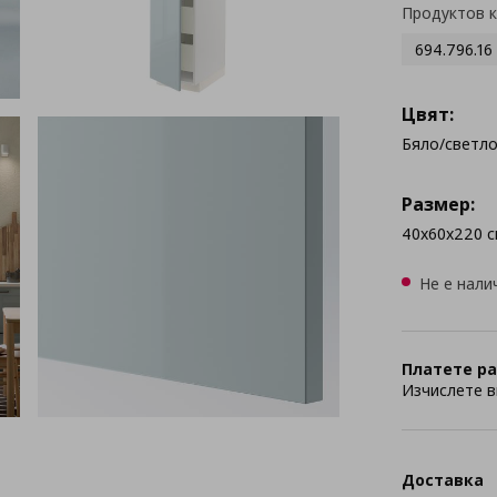
Продуктов 
694.796.16
Цвят:
Бяло/светло
Размер:
40x60x220 с
Не е нали
Платете ра
Изчислете в
Доставка