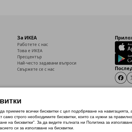
За ИКЕА
Прилож
Работете с нас
Това е ИКЕА
Пресцентър
Най-често задавани въпроси
Послед
Свържете се с нас
Faceb
квитки
 да приемете всички бисквитки с цел подобряване на навигацията,
тки (Cookies)
Избор на настройки за използване на бисквитки
Условия за п
ат само строго необходимитe бисквитки, които са нужни за правилн
Политика за защита на личните данни на ikea.bg
Общи условия на програма
ане на бисквитки". За да видите пълната ни Политика за използван
и на програма IKEA Family
асието си за използване на бисквитки.