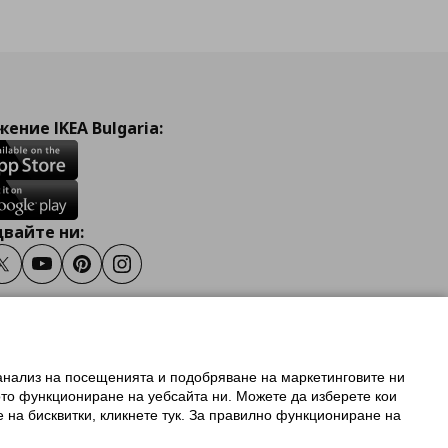
ение IKEA Bulgaria:
вайте ни:
ook
Twitter
Youtube
Pinterest
Instagram
 анализ на посещенията и подобряване на маркетинговите ни
олзване на ikea.bg
ото функциониране на уебсайта ни. Можете да изберете кои
 IKEA Family
е на бисквитки, кликнете тук. За правилно функциониране на