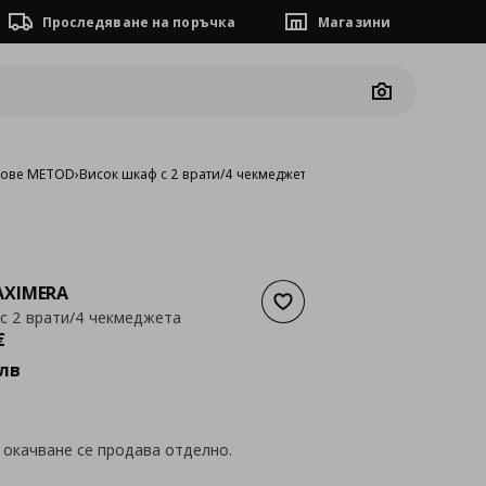
Проследяване на поръчка
Магазини
Camera
фове METOD
›
Висок шкаф с 2 врати/4 чекмеджета
XIMERA
Добави към списъка с люб
с 2 врати/4 чекмеджета
а
440,21 €
€
лв
 окачване се продава отделно.