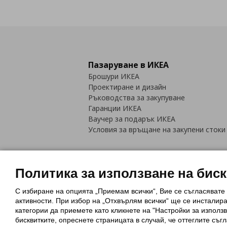
Пазаруване в ИКЕА
Брошури ИКЕА
Проектиране и дизайн
Ръководства за закупуване
Гаранции ИКЕА
Ваучер за подарък ИКЕА
Условия за връщане на закупени стоки
Политика за използване на бис
С избиране на опцията „Приемам всички“, Вие се съгласявате
Политика за използване на бискви
активности. При избор на „Отхвърлям всички“ ще се инсталир
Обща политика за личните данни
категории да приемете като кликнете на "Настройки за използв
Политика за защита на лични данн
бисквитките, опреснете страницата в случай, че оттеглите съгл