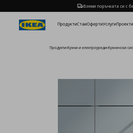
Вземи поръчката си с б
Продукти
Стаи
Оферти
Услуги
Проекти
Продукти
›
Кухни и електроуреди
›
Кухненски си