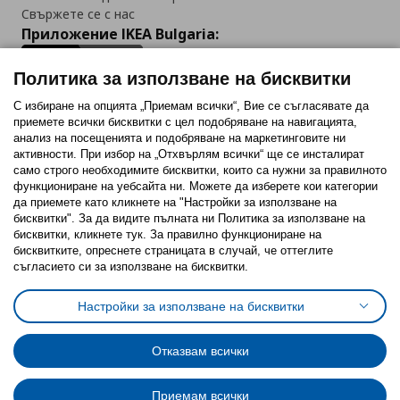
Свържете се с нас
Приложение IKEA Bulgaria:
Политика за използване на бисквитки
С избиране на опцията „Приемам всички“, Вие се съгласявате да
приемете всички бисквитки с цел подобряване на навигацията,
Последвайте ни:
анализ на посещенията и подобряване на маркетинговите ни
активности. При избор на „Отхвърлям всички“ ще се инсталират
Facebook
Twitter
Youtube
Pinterest
Instagram
само строго необходимитe бисквитки, които са нужни за правилното
функциониране на уебсайта ни. Можете да изберете кои категории
да приемете като кликнете на "Настройки за използване на
бисквитки". За да видите пълната ни Политика за използване на
бисквитки, кликнете тук. За правилно функциониране на
бисквитките, опреснете страницата в случай, че оттеглите
съгласието си за използване на бисквитки.
Политика за използване на бисквитки (Cookies)
Избор на настройки за използване на бисквитки
Настройки за използване на бисквитки
Условия за ползване на ikea.bg
Обща политика за личните данни
Политика за защита на личните данни на ikea.bg
Общи условия на програма IKEA Family
Отказвам всички
Политика за защита на лични данни на програма IKEA Family
Приемам всички