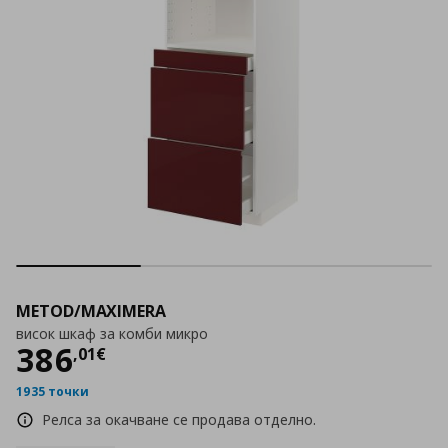
METOD/MAXIMERA
висок шкаф за комби микро
Цена
386,01 €
386
,
01
€
1935 точки
Релса за окачване се продава отделно.