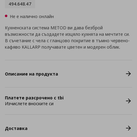
494.648.47
Не е налично онлайн
Кухненската система METOD ви дава безброй
възможности да създадете изцяло кухнята на мечтите си.
В съчетание с чела с гланцово покритие в тъмно червено-
кафяво KALLARP получавате цветен и модерен облик.
Описание на продукта
Платете разсрочено с tbi
Изчислете вноските си
Доставка