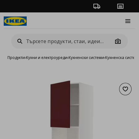
Проследяване на п
Магази
Burge
Camera
Продукти
›
Кухни и електроуреди
›
Кухненски системи
›
Кухненска систе
Добав