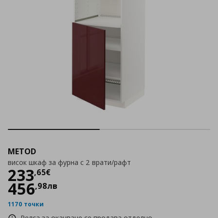
METOD
висок шкаф за фурна с 2 врати/рафт
Цена
233,65 €
233
,
65
€
456
,
98
лв
1170 точки
Релса за окачване се продава отделно.