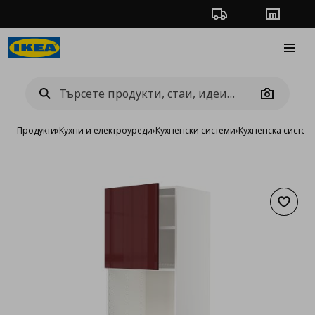
Проследяване на п
Магази
Burge
Camera
Продукти
›
Кухни и електроуреди
›
Кухненски системи
›
Кухненска систе
Добав