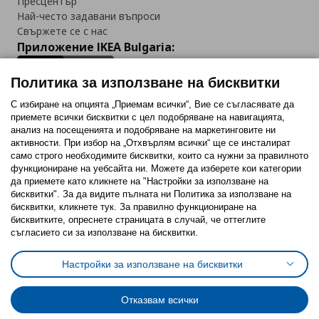
Пресцентър
Най-често задавани въпроси
Свържете се с нас
Приложение IKEA Bulgaria:
Политика за използване на бисквитки
С избиране на опцията „Приемам всички“, Вие се съгласявате да
приемете всички бисквитки с цел подобряване на навигацията,
Последвайте ни:
анализ на посещенията и подобряване на маркетинговите ни
активности. При избор на „Отхвърлям всички“ ще се инсталират
Facebook
Twitter
Youtube
Pinterest
Instagram
само строго необходимитe бисквитки, които са нужни за правилното
функциониране на уебсайта ни. Можете да изберете кои категории
да приемете като кликнете на "Настройки за използване на
бисквитки". За да видите пълната ни Политика за използване на
бисквитки, кликнете тук. За правилно функциониране на
бисквитките, опреснете страницата в случай, че оттеглите
съгласието си за използване на бисквитки.
Политика за използване на бисквитки (Cookies)
Избор на настройки за използване на бисквитки
Настройки за използване на бисквитки
Условия за ползване на ikea.bg
Обща политика за личните данни
Политика за защита на личните данни на ikea.bg
Общи условия на програма IKEA Family
Отказвам всички
Политика за защита на лични данни на програма IKEA Family