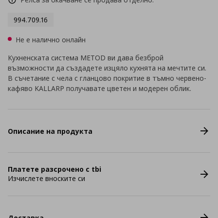
994.709.16
Не е налично онлайн
Кухненската система METOD ви дава безброй
възможности да създадете изцяло кухнята на мечтите си.
В съчетание с чела с гланцово покритие в тъмно червено-
кафяво KALLARP получавате цветен и модерен облик.
Описание на продукта
Платете разсрочено с tbi
Изчислете вноските си
Доставка