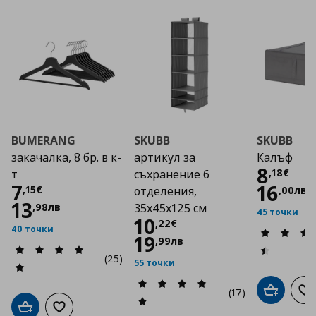
BUMERANG
SKUBB
SKUBB
закачалка, 8 бр. в к-
артикул за
Калъф
Цена
8
,
18
€
т
съхранение 6
Цена
7,15 €
7
16
,
15
€
,
00
лв
отделения,
13
,
98
лв
35x45x125 см
45 точки
Цена
10,22 €
10
,
22
€
40 точки
19
,
99
лв
(25)
55 точки
(17)
Добави в
До
Добави в кошницата
Добави към списъка с любими