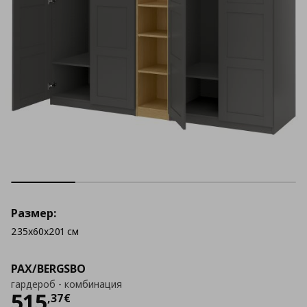
Размер:
235x60x201 см
PAX/BERGSBO
гардероб - комбинация
Цена
515,37 €
515
,
37
€