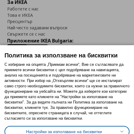
За ИКЕА
Работете с нас
Това е ИКЕА
Пресцентър
Най-често задавани въпроси
Свържете се с нас
Приложение IKEA Bulgaria:
Политика за използване на бисквитки
С избиране на опцията „Приемам всички“, Вие се съгласявате да
приемете всички бисквитки с цел подобряване на навигацията,
Последвайте ни:
анализ на посещенията и подобряване на маркетинговите ни
активности. При избор на „Отхвърлям всички“ ще се инсталират
Facebook
Twitter
Youtube
Pinterest
Instagram
само строго необходимитe бисквитки, които са нужни за правилното
функциониране на уебсайта ни. Можете да изберете кои категории
да приемете като кликнете на "Настройки за използване на
бисквитки". За да видите пълната ни Политика за използване на
бисквитки, кликнете тук. За правилно функциониране на
бисквитките, опреснете страницата в случай, че оттеглите
съгласието си за използване на бисквитки.
Политика за използване на бисквитки (Cookies)
Избор на настройки за използване на бисквитки
Настройки за използване на бисквитки
Условия за ползване на ikea.bg
Обща политика за личните данни