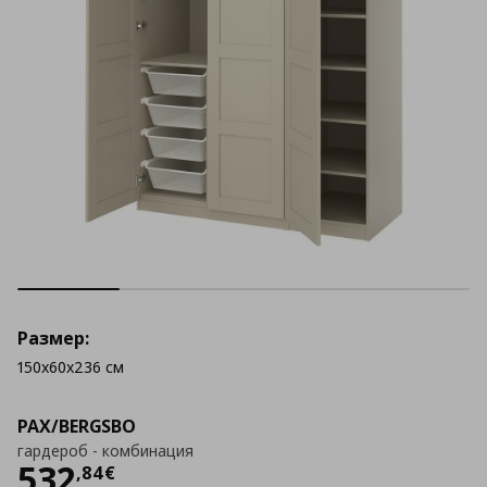
Размер:
150x60x236 см
PAX/BERGSBO
гардероб - комбинация
Цена
532,84 €
532
,
84
€