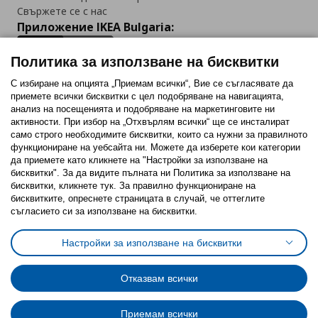
Свържете се с нас
Приложение IKEA Bulgaria:
Политика за използване на бисквитки
С избиране на опцията „Приемам всички“, Вие се съгласявате да
приемете всички бисквитки с цел подобряване на навигацията,
Последвайте ни:
анализ на посещенията и подобряване на маркетинговите ни
активности. При избор на „Отхвърлям всички“ ще се инсталират
Facebook
Twitter
Youtube
Pinterest
Instagram
само строго необходимитe бисквитки, които са нужни за правилното
функциониране на уебсайта ни. Можете да изберете кои категории
да приемете като кликнете на "Настройки за използване на
бисквитки". За да видите пълната ни Политика за използване на
бисквитки, кликнете тук. За правилно функциониране на
бисквитките, опреснете страницата в случай, че оттеглите
съгласието си за използване на бисквитки.
Политика за използване на бисквитки (Cookies)
Избор на настройки за използване на бисквитки
Настройки за използване на бисквитки
Условия за ползване на ikea.bg
Обща политика за личните данни
Политика за защита на личните данни на ikea.bg
Общи условия на програма IKEA Family
Отказвам всички
Политика за защита на лични данни на програма IKEA Family
Приемам всички