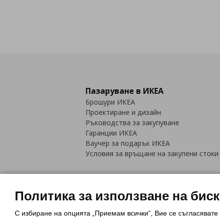
Пазаруване в ИКЕА
Брошури ИКЕА
Проектиране и дизайн
Ръководства за закупуване
Гаранции ИКЕА
Ваучер за подарък ИКЕА
Условия за връщане на закупени стоки
Политика за използване на бис
С избиране на опцията „Приемам всички“, Вие се съгласявате
Политика за използване на бискви