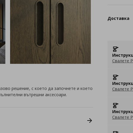
Доставка
Инструкц
Свалете P
Инструкц
зово решение, с което да започнете и което
Свалете P
пълнителни вътрешни аксесоари.
Инструкц
Свалете P