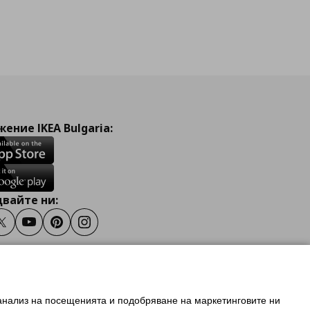
ение IKEA Bulgaria:
вайте ни:
ook
Twitter
Youtube
Pinterest
Instagram
 анализ на посещенията и подобряване на маркетинговите ни
олзване на ikea.bg