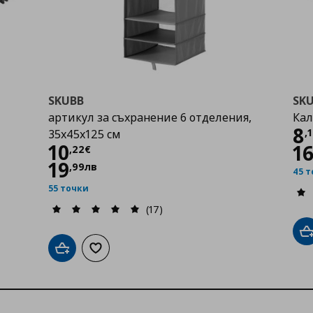
SKUBB
SK
артикул за съхранение 6 отделения,
Ка
Ц
8
,
35x45x125 см
Цена
10,22 €
10
1
,
22
€
19
,
99
лв
45 
55 точки
(17)
Д
Добави в кошницата
Добави към списъка с любими