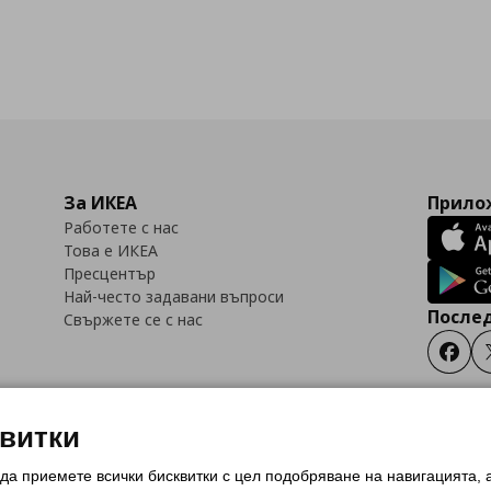
За ИКЕА
Прилож
Работете с нас
Това е ИКЕА
Пресцентър
Най-често задавани въпроси
Послед
Свържете се с нас
Faceb
квитки
 да приемете всички бисквитки с цел подобряване на навигацията,
тки (Cookies)
Избор на настройки за използване на бисквитки
Условия за п