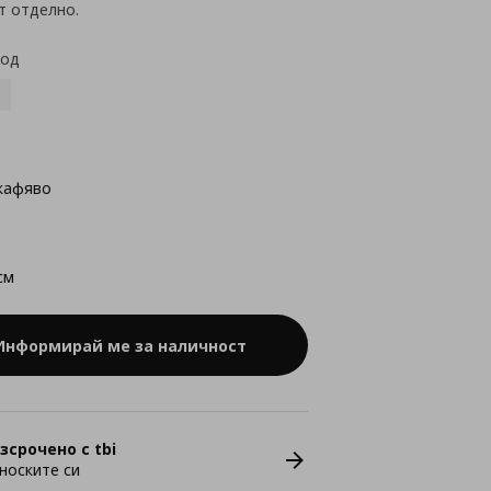
т отделно.
код
кафяво
см
Информирай ме за наличност
зсрочено с tbi
носките си