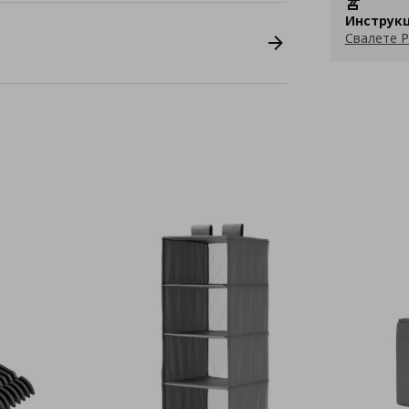
Инструкц
Свалете P