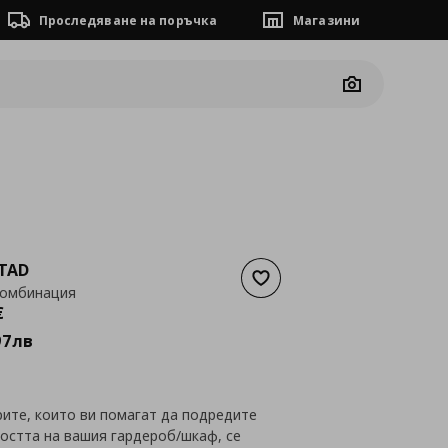
Проследяване на поръчка
Магазини
Camera
TAD
Добави към списъка с люб
комбинация
а
765,90 €
€
97
лв
рите, които ви помагат да подредите
остта на вашия гардероб/шкаф, се