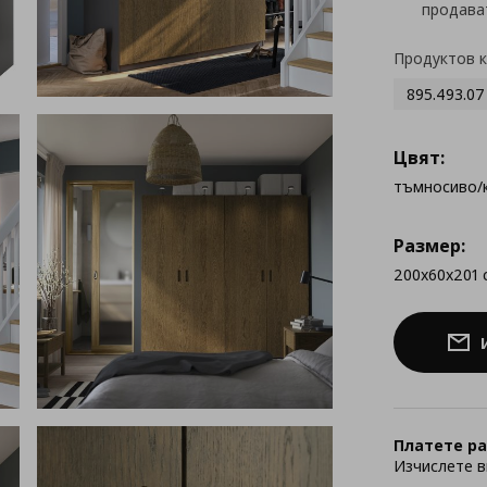
продава
Продуктов 
895.493.07
Цвят:
тъмносиво/
Размер:
200x60x201 
Платете ра
Изчислете в