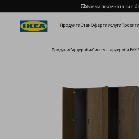
Вземи поръчката си с б
Продукти
Стаи
Оферти
Услуги
Проекти
Продукти
›
Гардероби
›
Система гардероби PAX
›