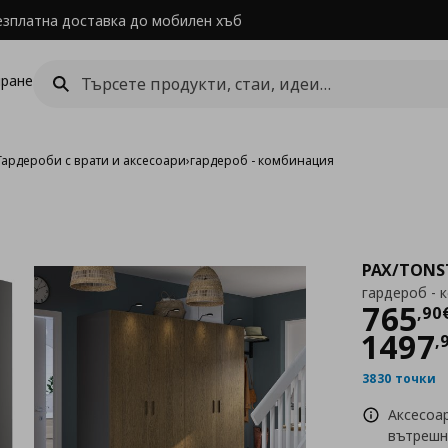
езплатна доставка до мобилен хъб
ране
Гардероби с врати и аксесоари
›
гардероб - комбинация
PAX/TONS
гардероб - 
Цен
765
,
90
1497
,
3830 точки
Аксесоа
вътрешн