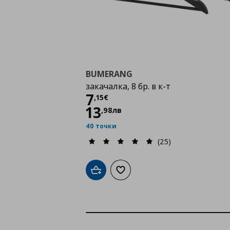
BUMERANG
закачалка, 8 бр. в к-т
Цена
7,15 €
7
,
15
€
13
,
98
лв
40 точки
(25)
Добави в кошницата
Добави към списъка с любими