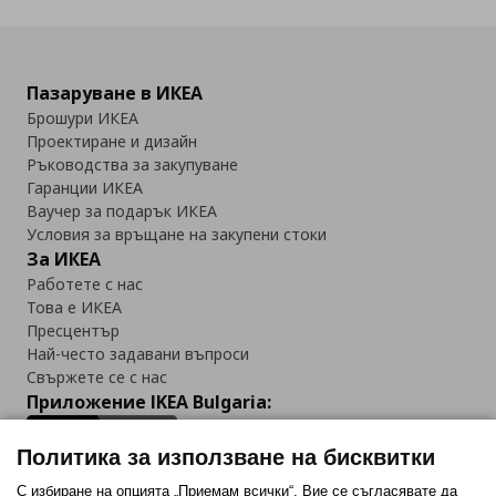
Пазаруване в ИКЕА
Брошури ИКЕА
Проектиране и дизайн
Ръководства за закупуване
Гаранции ИКЕА
Ваучер за подарък ИКЕА
Условия за връщане на закупени стоки
За ИКЕА
Работете с нас
Това е ИКЕА
Пресцентър
Най-често задавани въпроси
Свържете се с нас
Приложение IKEA Bulgaria:
Политика за използване на бисквитки
С избиране на опцията „Приемам всички“, Вие се съгласявате да