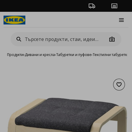
Проследяване на п
Магази
Burge
Camera
Продукти
›
Дивани и кресла
›
Табуретки и пуфове
›
Текстилни табуретки 
Добав