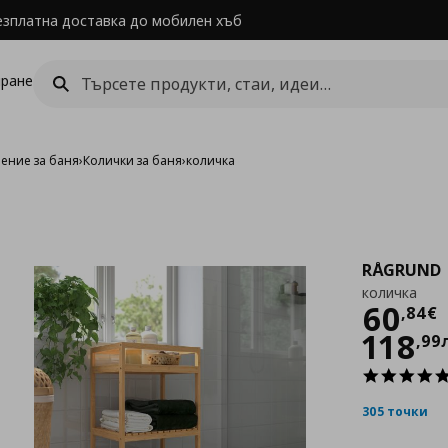
езплатна доставка до мобилен хъб
ране
ение за баня
›
Колички за баня
›
количка
RÅGRUND
количка
Цен
60
,
84
€
118
,
99
305 точки