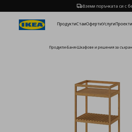
Вземи поръчката си с б
Продукти
Стаи
Оферти
Услуги
Проекти
Продукти
›
Баня
›
Шкафове и решения за съхран