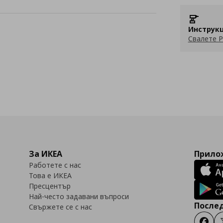
Инструкц
Свалете P
За ИКЕА
Прилож
Работете с нас
Това е ИКЕА
Пресцентър
Най-често задавани въпроси
Послед
Свържете се с нас