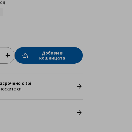
код
Добави в
кошницата
зсрочено с tbi
носките си