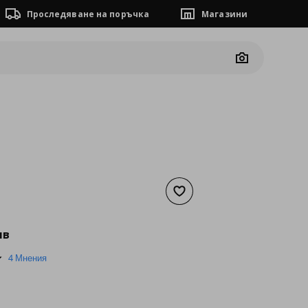
Проследяване на поръчка
Магазини
Camera
Добави към списъка с люб
а
60,84 €
лв
5.0
4 Мнения
star
rating