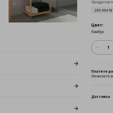
Продуктов 
205.494.18
Цвят:
бамбук
Платете ра
Изчислете в
Доставка