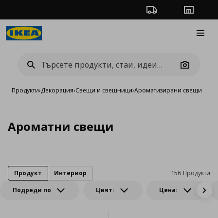
Проследяване на п
Магази
Burge
Camera
Продукти
›
Декорация
›
Свещи и свещници
›
Ароматизирани свещи
Ароматни свещи
Продукт
Интериор
156 Продукти
Подреди по
Цвят:
Цена: