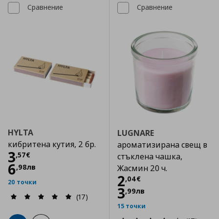
Сравнение
Сравнение
HYLTA
LUGNARE
кибритена кутия, 2 бр.
ароматизирана свещ в
Цена
3,57 €
3
,
57
€
стъклена чашка,
6
,
98
лв
Жасмин 20 ч.
Цена
2,04 €
2
,
04
€
20 точки
3
,
99
лв
(17)
15 точки