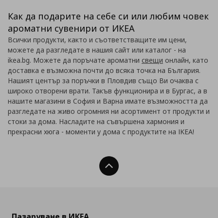
Как да подарите на себе си или любим човек
ароматни сувенири от ИКЕА
Всички продукти, както и съответстващите им цени,
можете да разгледате в нашия сайт или каталог - на
ikea.bg. Можете да поръчате ароматни
свещи
онлайн, като
доставка е възможна почти до всяка точка на България.
Нашият център за поръчки в Пловдив също Ви очаква с
широко отворени врати. Такъв функционира и в Бургас, а в
нашите магазини в София и Варна имате възможността да
разгледате на живо огромния ни асортимент от продукти и
стоки за дома. Насладите на съвършена хармония и
прекрасни хюга - моменти у дома с продуктите на IKEA!
Нагоре
Пазаруване в ИКЕА