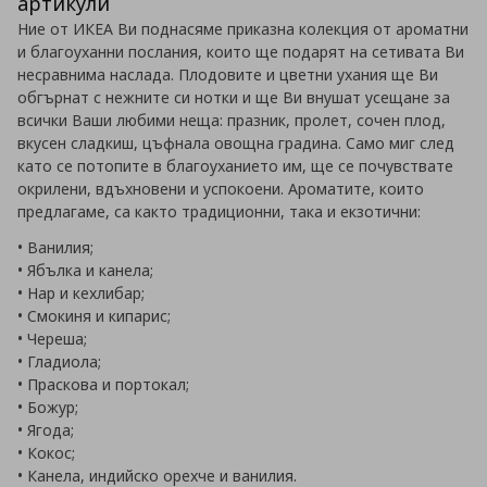
артикули
Ние от ИКЕА Ви поднасяме приказна колекция от ароматни
и благоуханни послания, които ще подарят на сетивата Ви
несравнима наслада. Плодовите и цветни ухания ще Ви
обгърнат с нежните си нотки и ще Ви внушат усещане за
всички Ваши любими неща: празник, пролет, сочен плод,
вкусен сладкиш, цъфнала овощна градина. Само миг след
като се потопите в благоуханието им, ще се почувствате
окрилени, вдъхновени и успокоени. Ароматите, които
предлагаме, са както традиционни, така и екзотични:
• Ванилия;
• Ябълка и канела;
• Нар и кехлибар;
• Смокиня и кипарис;
• Череша;
• Гладиола;
• Праскова и портокал;
• Божур;
• Ягода;
• Кокос;
• Канела, индийско орехче и ванилия.