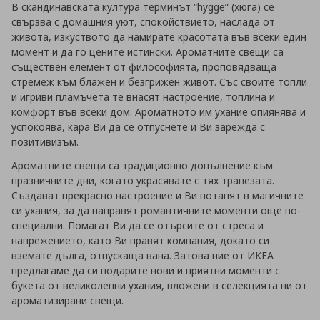
В скандинавската култура терминът “hygge” (хюга) се
свързва с домашния уют, спокойствието, наслада от
живота, изкуството да намирате красотата във всеки един
момент и да го цените истински. Ароматните свещи са
съществен елемент от философията, проповядваща
стремеж към блажен и безгрижен живот. Със своите топли
и игриви пламъчета те внасят настроение, топлина и
комфорт във всеки дом. Ароматното им ухание опиянява и
успокоява, кара Ви да се отпуснете и Ви зарежда с
позитивизъм.
Ароматните свещи са традиционно допълнение към
празничните дни, когато украсявате с тях трапезата.
Създават прекрасно настроение и Ви потапят в магичните
си ухания, за да направят романтичните моменти още по-
специални. Помагат Ви да се отърсите от стреса и
напрежението, като Ви правят компания, докато си
вземате дълга, отпускаща вана. Затова ние от ИКЕА
предлагаме да си подарите нови и приятни моменти с
букета от великолепни ухания, вложени в селекцията ни от
ароматизирани свещи.