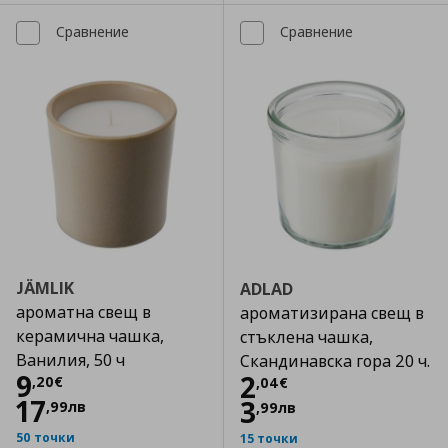
Сравнение
Сравнение
JÄMLIK
ADLAD
ароматна свещ в
ароматизирана свещ в
керамична чашка,
стъклена чашка,
Ванилия, 50 ч
Скандинавска гора 20 ч.
Цена
9,20 €
9
Цена
2,04 €
2
,
20
€
,
04
€
17
3
,
99
лв
,
99
лв
50 точки
15 точки