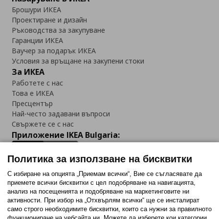
Брошури ИКЕА
Проектиране и дизайн
Ръководства за закупуване
Гаранции ИКЕА
Ваучер за подарък ИКЕА
Условия за връщане на закупени стоки
За ИКЕА
Работете с нас
Това е ИКЕА
Пресцентър
Най-често задавани въпроси
Свържете се с нас
Приложение IKEA Bulgaria:
Политика за използване на бисквитки
С избиране на опцията „Приемам всички“, Вие се съгласявате да
приемете всички бисквитки с цел подобряване на навигацията,
Последвайте ни:
анализ на посещенията и подобряване на маркетинговите ни
активности. При избор на „Отхвърлям всички“ ще се инсталират
Facebook
Twitter
Youtube
Pinterest
Instagram
само строго необходимитe бисквитки, които са нужни за правилното
функциониране на уебсайта ни. Можете да изберете кои категории