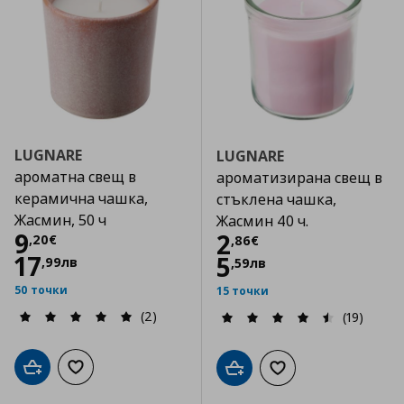
LUGNARE
LUGNARE
ароматна свещ в
ароматизирана свещ в
керамична чашка,
стъклена чашка,
Жасмин, 50 ч
Жасмин 40 ч.
Цена
9,20 €
9
Цена
2,86 €
2
,
20
€
,
86
€
17
5
,
99
лв
,
59
лв
50 точки
15 точки
(2)
(19)
Добави в кошницата
Добави към списъка с любими
Добави в кошницата
Добави към списъка