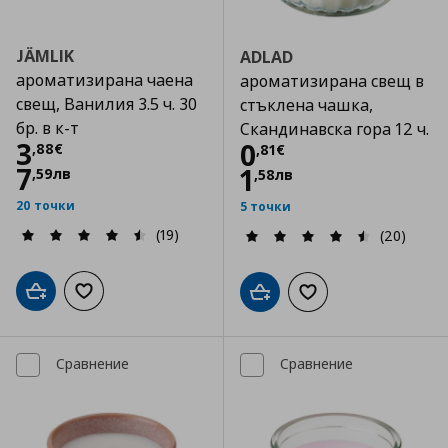
JÄMLIK
ADLAD
ароматизирана чаена
ароматизирана свещ в
свещ, Ванилия 3.5 ч. 30
стъклена чашка,
бр. в к-т
Скандинавска гора 12 ч.
Цена
3,88 €
3
Цена
0,81 €
0
,
88
€
,
81
€
7
1
,
59
лв
,
58
лв
20 точки
5 точки
(19)
(20)
Добави в кошницата
Добави към списъка с любими
Добави в кошницата
Добави към списъка
Сравнение
Сравнение