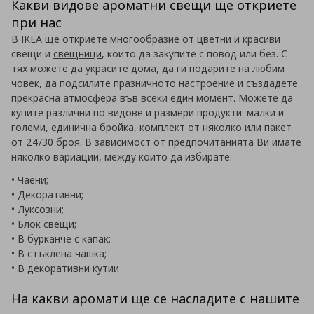
Какви видове ароматни свещи ще откриете
при нас
В IKEA ще откриете многообразие от цветни и красиви
свещи и
свещници
, които да закупите с повод или без. С
тях можете да украсите дома, да ги подарите на любим
човек, да подсилите празничното настроение и създадете
прекрасна атмосфера във всеки един момент. Можете да
купите различни по видове и размери продукти: малки и
големи, единична бройка, комплект от няколко или пакет
от 24/30 броя. В зависимост от предпочитанията Ви имате
няколко вариации, между които да избирате:
• Чаени;
• Декоративни;
• Луксозни;
• Блок свещи;
• В бурканче с капак;
• В стъклена чашка;
• В декоративни
кутии
На какви аромати ще се насладите с нашите