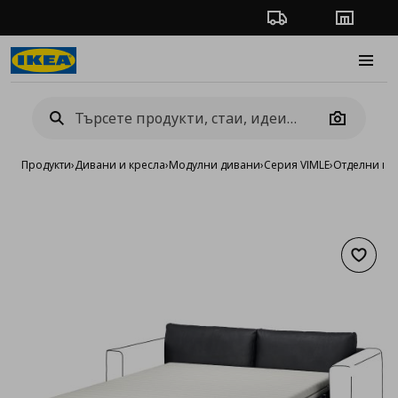
Проследяване на п
Магази
Burge
Camera
Продукти
›
Дивани и кресла
›
Модулни дивани
›
Серия VIMLE
›
Отделни мо
Добав