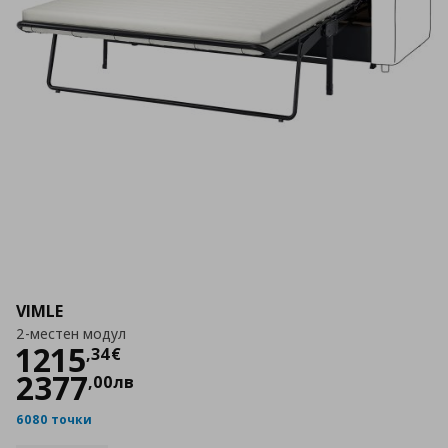
VIMLE
2-местен модул
Цена
1215,34 €
1215
,
34
€
2377
,
00
лв
6080 точки