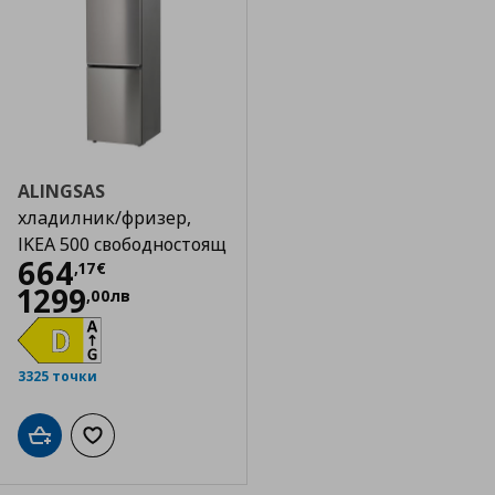
ALINGSAS
хладилник/фризер,
IKEA 500 свободностоящ
Цена
664,17 €
664
,
17
€
1299
,
00
лв
3325 точки
Добави в кошницата
Добави към списъка с любими