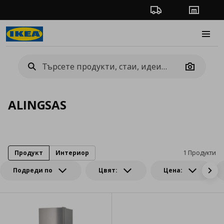
Проследяване на п
Магази
Burge
Camera
ALINGSAS
Продукт
Интериор
1 Продукти
Подреди по
Цвят:
Цена: