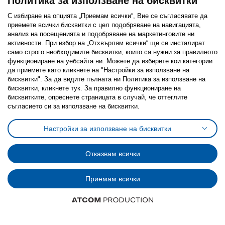
Политика за използване на бисквитки
С избиране на опцията „Приемам всички“, Вие се съгласявате да
приемете всички бисквитки с цел подобряване на навигацията,
анализ на посещенията и подобряване на маркетинговите ни
активности. При избор на „Отхвърлям всички“ ще се инсталират
Последвайте ни:
само строго необходимитe бисквитки, които са нужни за правилното
функциониране на уебсайта ни. Можете да изберете кои категории
Facebook
Twitter
Youtube
Pinterest
Instagram
да приемете като кликнете на "Настройки за използване на
бисквитки". За да видите пълната ни Политика за използване на
бисквитки, кликнете тук. За правилно функциониране на
бисквитките, опреснете страницата в случай, че оттеглите
съгласието си за използване на бисквитки.
Политика за използване на бисквитки (Cookies)
Настройки за използване на бисквитки
Избор на настройки за използване на бисквитки
Условия за ползване на ikea.bg
Обща политика за личните данни
Отказвам всички
Политика за защита на личните данни на ikea.bg
Общи условия на програма IKEA Family
Политика за защита на лични данни на програма IKEA Family
Приемам всички
© Inter-IKEA Systems B.V. 1999 - 2025