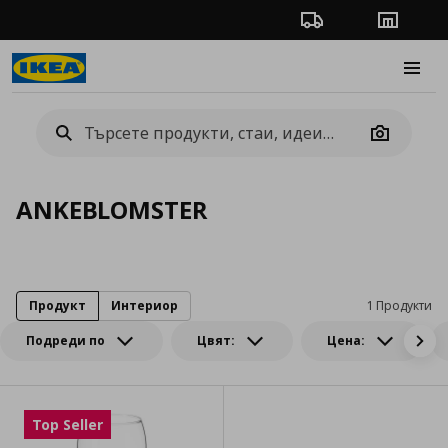
Проследяване на п
Магази
Burge
Camera
ANKEBLOMSTER
Продукт
Интериор
1 Продукти
Подреди по
Цвят:
Цена:
Top Seller