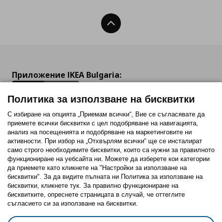
Нагоре
Приложение IKEA Bulgaria:
Политика за използване на бисквитки
С избиране на опцията „Приемам всички“, Вие се съгласявате да
приемете всички бисквитки с цел подобряване на навигацията,
Последвайте ни:
анализ на посещенията и подобряване на маркетинговите ни
активности. При избор на „Отхвърлям всички“ ще се инсталират
Facebook
Twitter
Youtube
Pinterest
Instagram
само строго необходимитe бисквитки, които са нужни за правилното
функциониране на уебсайта ни. Можете да изберете кои категории
да приемете като кликнете на "Настройки за използване на
бисквитки". За да видите пълната ни Политика за използване на
бисквитки, кликнете тук. За правилно функциониране на
бисквитките, опреснете страницата в случай, че оттеглите
съгласието си за използване на бисквитки.
Политика за използване на бисквитки (Cookies)
Избор на настройки за използване на бисквитки