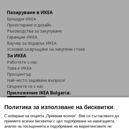
Пазаруване в ИКЕА
Брошури ИКЕА
Проектиране и дизайн
Ръководства за закупуване
Гаранции ИКЕА
Ваучер за подарък ИКЕА
Условия за връщане на закупени стоки
За ИКЕА
Работете с нас
Това е ИКЕА
Пресцентър
Най-често задавани въпроси
Свържете се с нас
Приложение IKEA Bulgaria:
Политика за използване на бисквитки
С избиране на опцията „Приемам всички“, Вие се съгласявате да
приемете всички бисквитки с цел подобряване на навигацията,
Последвайте ни:
анализ на посещенията и подобряване на маркетинговите ни