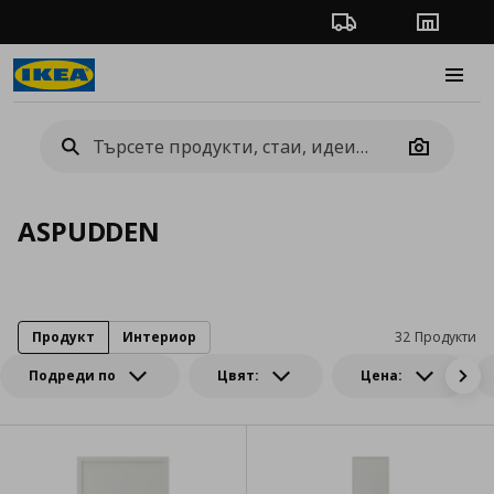
Проследяване на п
Магази
Burge
Camera
ASPUDDEN
Продукт
Интериор
32 Продукти
Подреди по
Цвят:
Цена: