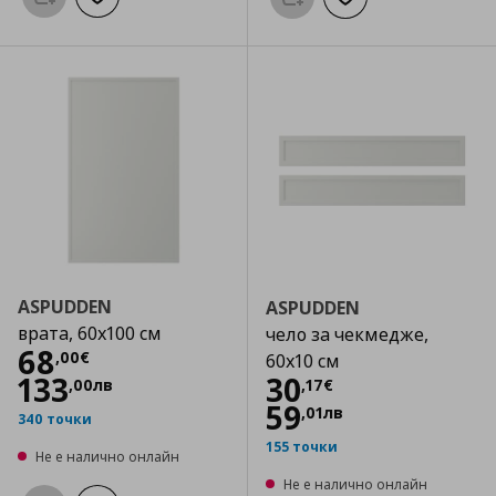
Προσθήκη στο καλάθι
Добави към списъка с любими
Προσθήκη στο καλάθι
Добави към списък
ASPUDDEN
ASPUDDEN
врата, 60x100 см
чело за чекмедже,
Цена
68,00 €
68
,
00
€
60x10 см
Цена
30,17 €
133
30
,
00
лв
,
17
€
59
,
01
лв
340 точки
155 точки
Не е налично онлайн
Не е налично онлайн