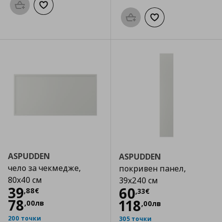
Προσθήκη στο καλάθι
Добави към списъка с любими
Προσθήκη στο καλάθι
Добави към списък
ASPUDDEN
ASPUDDEN
чело за чекмедже,
покривен панел,
80x40 см
39x240 см
Цена
39,88 €
39
Цена
60,33 €
60
,
88
€
,
33
€
78
118
,
00
лв
,
00
лв
200 точки
305 точки