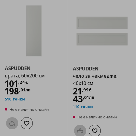
ASPUDDEN
ASPUDDEN
врата, 60x200 см
чело за чекмедже,
Цена
101,24 €
101
,
24
€
40x10 см
Цена
21,99 €
198
21
,
01
лв
,
99
€
43
,
01
лв
510 точки
110 точки
Не е налично онлайн
Не е налично онлайн
Προσθήκη στο καλάθι
Добави към списъка с любими
Προσθήκη στο καλάθι
Добави към списък