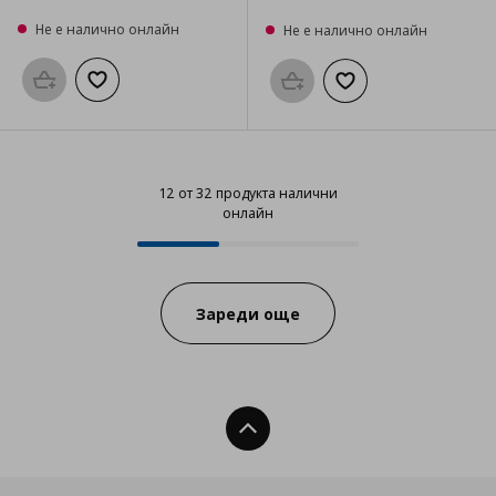
Не е налично онлайн
Не е налично онлайн
Προσθήκη στο καλάθι
Добави към списъка с любими
Προσθήκη στο καλάθι
Добави към списък
12 от 32 продукта налични
онлайн
12 от 32 продукта налични онла
Progress:
Зареди още
Нагоре