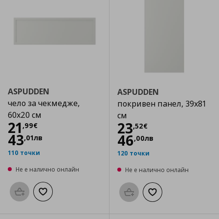
ASPUDDEN
ASPUDDEN
чело за чекмедже,
покривен панел, 39x81
60x20 см
см
Цена
21,99 €
21
Цена
23,52 €
23
,
99
€
,
52
€
43
46
,
01
лв
,
00
лв
110 точки
120 точки
Не е налично онлайн
Не е налично онлайн
Προσθήκη στο καλάθι
Добави към списъка с любими
Προσθήκη στο καλάθι
Добави към списък