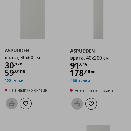
ASPUDDEN
ASPUDDEN
врата, 30x60 см
врата, 40x200 см
Цена
30,17 €
30
Цена
91,01 €
91
,
17
€
,
01
€
59
178
,
01
лв
,
00
лв
155 точки
460 точки
Не е налично онлайн
Не е налично онлайн
Προσθήκη στο καλάθι
Добави към списъка с любими
Προσθήκη στο καλάθι
Добави към списък