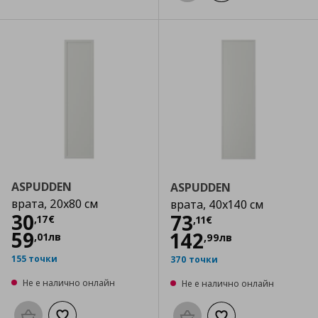
ASPUDDEN
ASPUDDEN
врата, 20x80 см
врата, 40x140 см
Цена
30,17 €
30
Цена
73,11 €
73
,
17
€
,
11
€
59
142
,
01
лв
,
99
лв
155 точки
370 точки
Не е налично онлайн
Не е налично онлайн