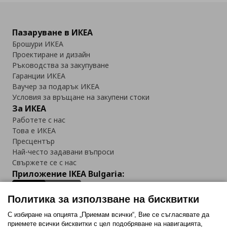
Пазаруване в ИКЕА
Брошури ИКЕА
Проектиране и дизайн
Ръководства за закупуване
Гаранции ИКЕА
Ваучер за подарък ИКЕА
Условия за връщане на закупени стоки
За ИКЕА
Работете с нас
Това е ИКЕА
Пресцентър
Най-често задавани въпроси
Свържете се с нас
Приложение IKEA Bulgaria:
Политика за използване на бисквитки
С избиране на опцията „Приемам всички“, Вие се съгласявате да
приемете всички бисквитки с цел подобряване на навигацията,
Последвайте ни: