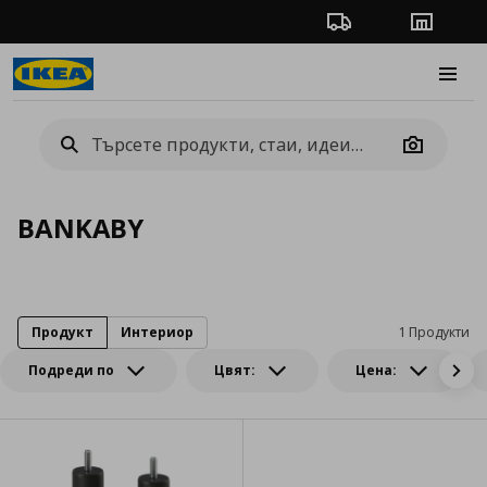
Проследяване на п
Магази
Burge
Camera
BANKABY
Продукт
Интериор
1 Продукти
Подреди по
Цвят:
Цена: