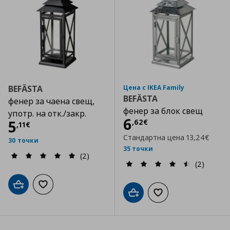
BEFÄSTA
Цена с IKEA Family
BEFÄSTA
фенер за чаена свещ,
фенер за блок свещ
употр. на отк./закр.
Цена
6,62 €
6
Цена
5,11 €
,
62
€
5
,
11
€
Стандартна цена
13,24€
30 точки
35 точки
(2)
(2)
Добави в кошницата
Добави към списъка с любими
Добави в кошницата
Добави към списъка