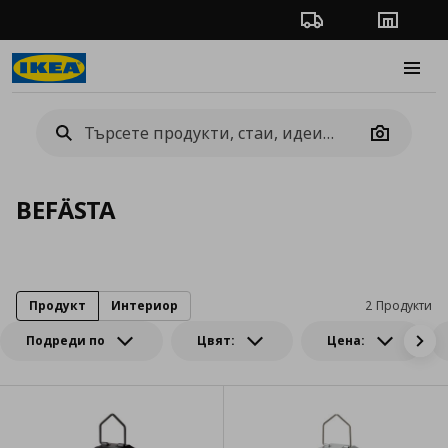
Проследяване на п
Магази
Burge
Camera
BEFÄSTA
Продукт
Интериор
2 Продукти
Подреди по
Цвят:
Цена: