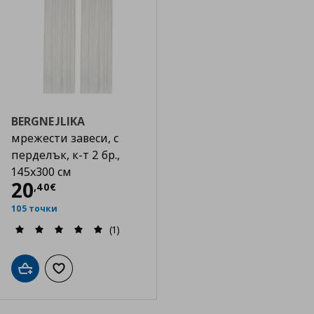
BERGNEJLIKA
мрежести завеси, с
перделък, к-т 2 бр.,
145x300 см
Цена
20,40 €
20
,
40
€
105 точки
(1)
Добави в кошницата
Добави към списъка с любими