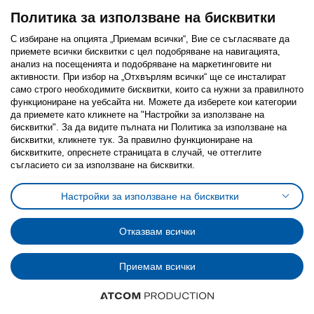
Политика за използване на бисквитки
С избиране на опцията „Приемам всички“, Вие се съгласявате да
приемете всички бисквитки с цел подобряване на навигацията,
Последвайте ни:
анализ на посещенията и подобряване на маркетинговите ни
активности. При избор на „Отхвърлям всички“ ще се инсталират
Facebook
Twitter
Youtube
Pinterest
Instagram
само строго необходимитe бисквитки, които са нужни за правилното
функциониране на уебсайта ни. Можете да изберете кои категории
да приемете като кликнете на "Настройки за използване на
бисквитки". За да видите пълната ни Политика за използване на
бисквитки, кликнете тук. За правилно функциониране на
бисквитките, опреснете страницата в случай, че оттеглите
съгласието си за използване на бисквитки.
Политика за използване на бисквитки (Cookies)
Избор на настройки за използване на бисквитки
Настройки за използване на бисквитки
Условия за ползване на ikea.bg
Обща политика за личните данни
Политика за защита на личните данни на ikea.bg
Общи условия на програма IKEA Family
Отказвам всички
Политика за защита на лични данни на програма IKEA Family
Приемам всички
© Inter-IKEA Systems B.V. 1999 - 2025