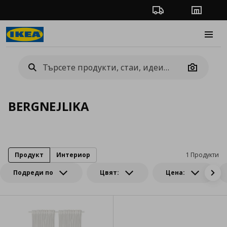
Проследяване на п
Магази
Burge
Camera
BERGNEJLIKA
Продукт
Интериор
1 Продукти
Подреди по
Цвят:
Цена: