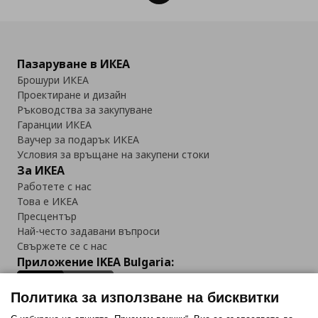
Пазаруване в ИКЕА
Брошури ИКЕА
Проектиране и дизайн
Ръководства за закупуване
Гаранции ИКЕА
Ваучер за подарък ИКЕА
Условия за връщане на закупени стоки
За ИКЕА
Работете с нас
Това е ИКЕА
Пресцентър
Най-често задавани въпроси
Свържете се с нас
Приложение IKEA Bulgaria:
Политика за използване на бисквитки