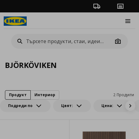
Проследяване на п
Магази
Burge
Camera
BJÖRKÖVIKEN
Продукт
Интериор
2 Продукти
Подреди по
Цвят:
Цена: