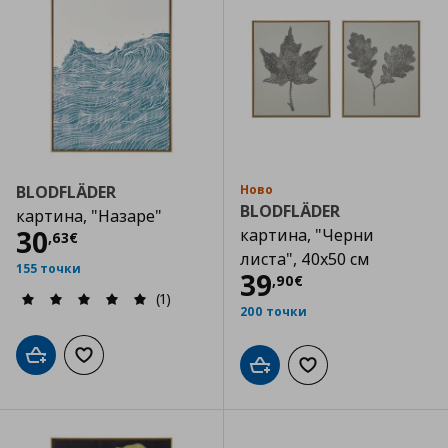
BLODFLÄDER
Ново
BLODFLÄDER
картина, "Назаре"
Цена
30,63 €
30
картина, "Черни
,
63
€
листа", 40x50 см
155 точки
Цена
39,90 €
39
,
90
€
(1)
200 точки
Добави в кошницата
Добави към списъка с любими
Добави в кошницата
Добави към списъка