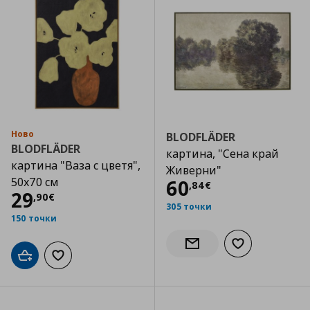
Ново
BLODFLÄDER
BLODFLÄDER
картина, "Сена край
картина "Ваза с цветя",
Живерни"
50x70 см
Цена
60,84 €
60
,
84
€
Цена
29,90 €
29
,
90
€
305 точки
150 точки
Добави към сп
Информирай ме за налич
Добави в кошницата
Добави към списъка с любими