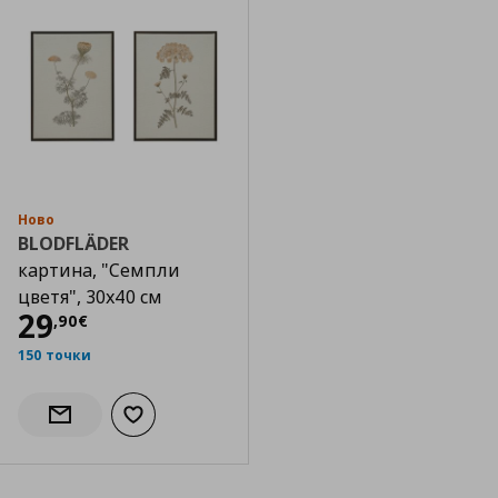
Ново
BLODFLÄDER
картина, "Семпли
цветя", 30x40 см
Цена
29,90 €
29
,
90
€
150 точки
Добави към списъка с любими
Информирай ме за наличност