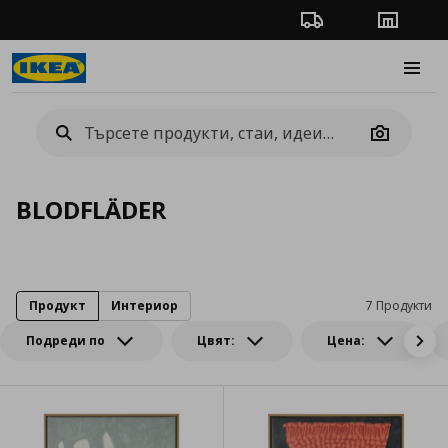
Проследяване на п
Магази
Burge
Camera
BLODFLÄDER
Продукт
Интериор
7 Продукти
Подреди по
Цвят:
Цена: