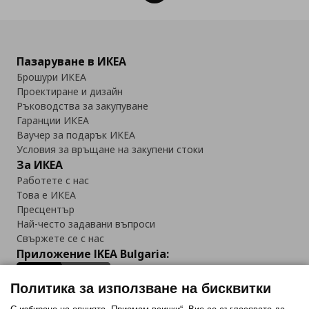
Пазаруване в ИКЕА
Брошури ИКЕА
Проектиране и дизайн
Ръководства за закупуване
Гаранции ИКЕА
Ваучер за подарък ИКЕА
Условия за връщане на закупени стоки
За ИКЕА
Работете с нас
Това е ИКЕА
Пресцентър
Най-често задавани въпроси
Свържете се с нас
Приложение IKEA Bulgaria:
Политика за използване на бисквитки