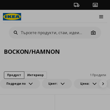
Проследяване на п
Магази
Burge
Camera
BOCKON/HAMNON
Продукт
Интериор
1 Продукти
Подреди по
Цвят:
Цена: