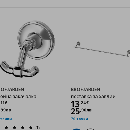
ROFJÄRDEN
BROFJÄRDEN
ойна закачалка
поставка за хавлии
Цена
5,11 €
Цена
13,24 €
13
,
11
€
,
24
€
25
,
99
лв
,
90
лв
 точки
70 точки
(1)