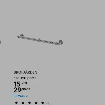
BROFJÄRDEN
стенен рафт
Цена
15,29 €
15
,
29
€
29
,
90
лв
80 точки
(3)