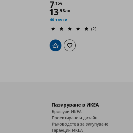
Цена
7,15 €
7
,
15
€
13
,
98
лв
40 точки
(2)
Добави в кошницата
Добави към списъка с любими
Пазаруване в ИКЕА
Брошури ИКЕА
Проектиране и дизайн
Ръководства за закупуване
Гаранции ИКЕА