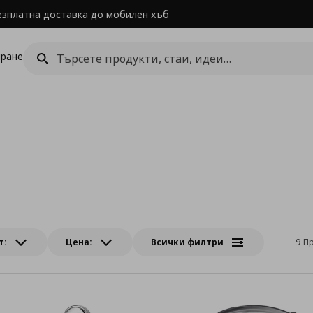
езплатна доставка до мобилен хъб
ране
т:
Цена:
Всички филтри
9 П