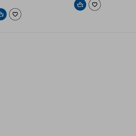
Добави в кошницата
Добави към списък
Добави в кошницата
Добави към списъка с любими