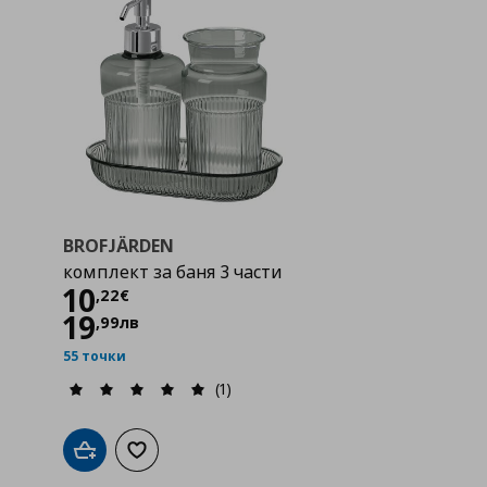
BROFJÄRDEN
комплект за баня 3 части
Цена
10,22 €
10
,
22
€
19
,
99
лв
55 точки
(1)
а с любими
Добави в кошницата
Добави към списъка с любими