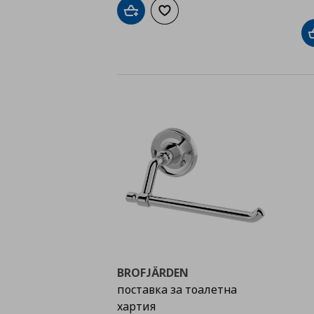
Добави в кошницата
Добави към списъка с любими
BROFJÄRDEN
поставка за тоалетна
хартия