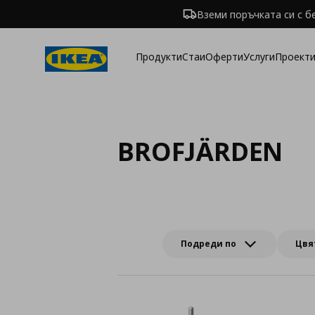
Вземи поръчката си с б
Продукти
Стаи
Оферти
Услуги
Проекти
BROFJÄRDEN
Подреди по
Цвя