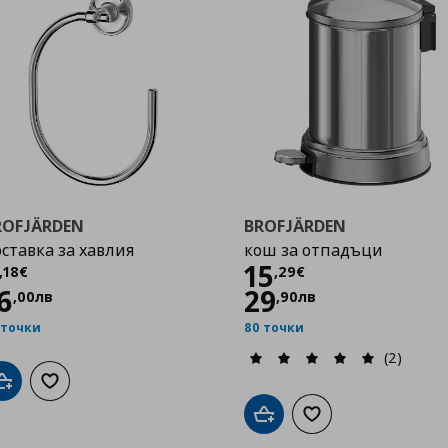
ROFJÄRDEN
BROFJÄRDEN
ставка за хавлия
кош за отпадъци
Цена
8,18 €
Цена
15,29 €
15
,
18
€
,
29
€
6
29
,
00
лв
,
90
лв
 точки
80 точки
(2)
Добави в кошницата
Добави към списъка с любими
Добави в кошницата
Добави към списък