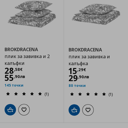
BROKDRACENA
BROKDRACENA
плик за завивка и 2
плик за завивка и
калъфки
калъфка
Цена
28,58 €
28
Цена
15,29 €
15
,
58
€
,
29
€
55
29
,
90
лв
,
90
лв
145 точки
80 точки
(1)
(1)
Добави в кошницата
Добави към списъка с любими
Добави в кошницата
Добави към списъка