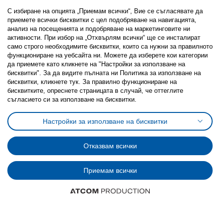
С избиране на опцията „Приемам всички“, Вие се съгласявате да
приемете всички бисквитки с цел подобряване на навигацията,
анализ на посещенията и подобряване на маркетинговите ни
активности. При избор на „Отхвърлям всички“ ще се инсталират
Последвайте ни:
само строго необходимитe бисквитки, които са нужни за правилното
функциониране на уебсайта ни. Можете да изберете кои категории
Facebook
Twitter
Youtube
Pinterest
Instagram
да приемете като кликнете на "Настройки за използване на
бисквитки". За да видите пълната ни Политика за използване на
бисквитки, кликнете тук. За правилно функциониране на
бисквитките, опреснете страницата в случай, че оттеглите
съгласието си за използване на бисквитки.
Политика за използване на бисквитки (Cookies)
Настройки за използване на бисквитки
Избор на настройки за използване на бисквитки
Условия за ползване на ikea.bg
Обща политика за личните данни
Отказвам всички
Политика за защита на личните данни на ikea.bg
Общи условия на програма IKEA Family
Приемам всички
Политика за защита на лични данни на програма IKEA Family
© Inter-IKEA Systems B.V. 1999 - 2025