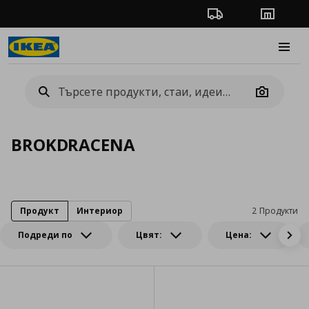
Проследяване на п
Магази
Burge
Camera
BROKDRACENA
Продукт
Интериор
2 Продукти
Подреди по
Цвят:
Цена: