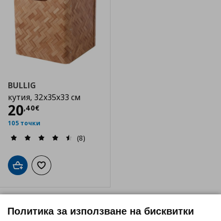
BULLIG
кутия, 32x35x33 см
Цена
20,40 €
20
,
40
€
105 точки
(8)
Добави в кошницата
Добави към списъка с любими
Политика за използване на бисквитки
Нагоре