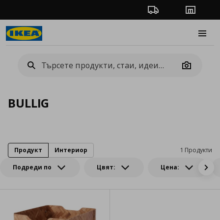
Проследяване на п
Магази
Burge
Camera
BULLIG
Продукт
Интериор
1 Продукти
Подреди по
Цвят:
Цена: