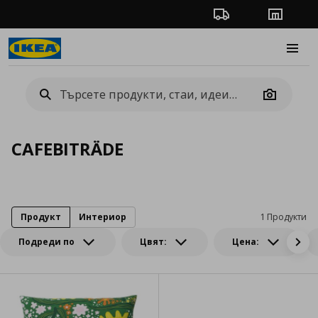
Проследяване на п
Магази
Burge
Camera
CAFEBITRÄDE
Продукт
Интериор
1 Продукти
Подреди по
Цвят:
Цена: