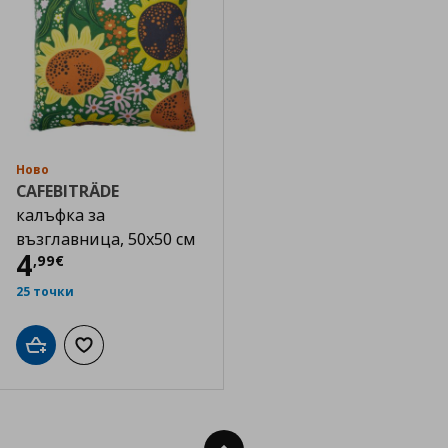
Ново
CAFEBITRÄDE
калъфка за
възглавница, 50x50 см
Цена
4,99 €
4
,
99
€
25 точки
Добави в кошницата
Добави към списъка с любими