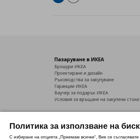
Пазаруване в ИКЕА
Брошури ИКЕА
Проектиране и дизайн
Ръководства за закупуване
Гаранции ИКЕА
Ваучер за подарък ИКЕА
Условия за връщане на закупени стоки
Политика за използване на бис
С избиране на опцията „Приемам всички“, Вие се съгласявате