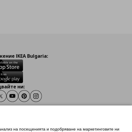
ение IKEA Bulgaria:
вайте ни:
ook
Twitter
Youtube
Pinterest
Instagram
 анализ на посещенията и подобряване на маркетинговите ни