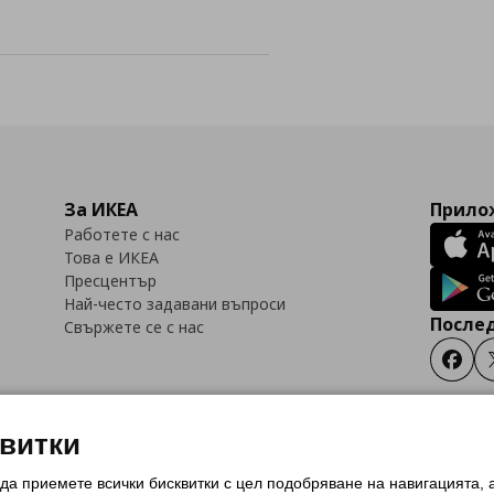
За ИКЕА
Прилож
Работете с нас
Това е ИКЕА
Пресцентър
Най-често задавани въпроси
Послед
Свържете се с нас
Faceb
квитки
 да приемете всички бисквитки с цел подобряване на навигацията,