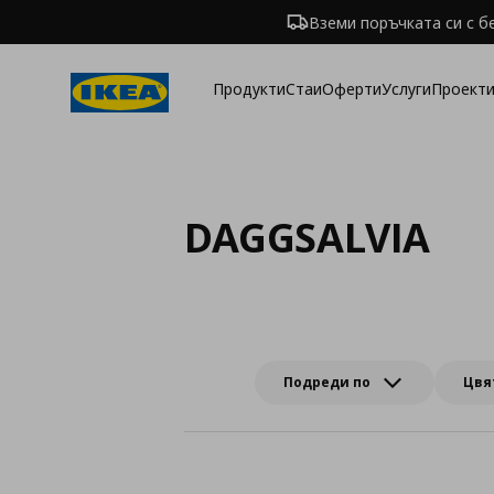
Вземи поръчката си с б
Продукти
Стаи
Оферти
Услуги
Проекти
DAGGSALVIA
Подреди по
Цвя