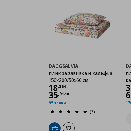
DAGGSALVIA
D
плик за завивка и калъфка,
пл
150x200/50x60 см
ка
Цена
18,36 €
18
3
,
36
€
35
6
,
91
лв
95 точки
17
(2)
Добави в кошницата
Добави към списъка с любими