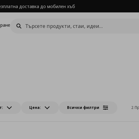
езплатна доставка до мобилен хъб
ране
т:
Цена:
Всички филтри
2 П