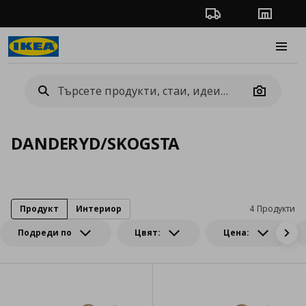
Проследяване на п
Магази
Burge
Camera
DANDERYD/SKOGSTA
Продукт
Интериор
4 Продукти
Подреди по
Цвят:
Цена: