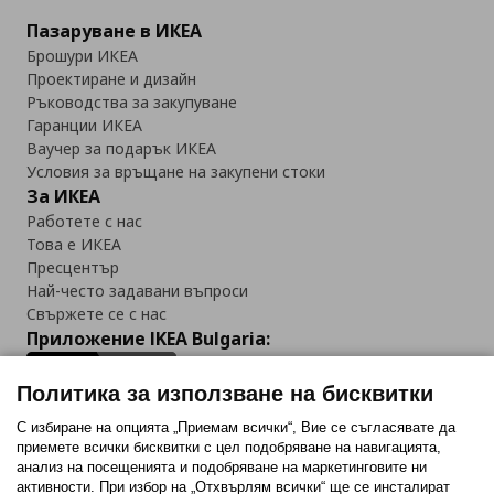
Пазаруване в ИКЕА
Брошури ИКЕА
Проектиране и дизайн
Ръководства за закупуване
Гаранции ИКЕА
Ваучер за подарък ИКЕА
Условия за връщане на закупени стоки
За ИКЕА
Работете с нас
Това е ИКЕА
Пресцентър
Най-често задавани въпроси
Свържете се с нас
Приложение IKEA Bulgaria:
Политика за използване на бисквитки
С избиране на опцията „Приемам всички“, Вие се съгласявате да
приемете всички бисквитки с цел подобряване на навигацията,
Последвайте ни:
анализ на посещенията и подобряване на маркетинговите ни
активности. При избор на „Отхвърлям всички“ ще се инсталират