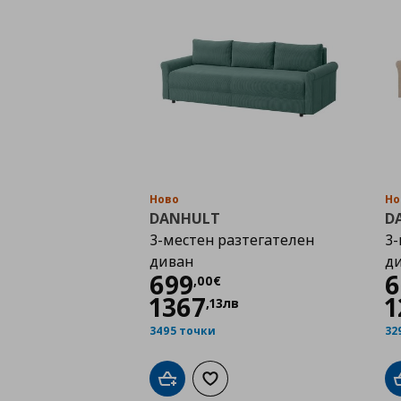
Ново
Но
DANHULT
D
3-местен разтегателен
3-
диван
д
Цена
699,00 €
699
6
,
00
€
1367
1
,
13
лв
3495 точки
32
Добави в кошницата
Добави към списъка с любими