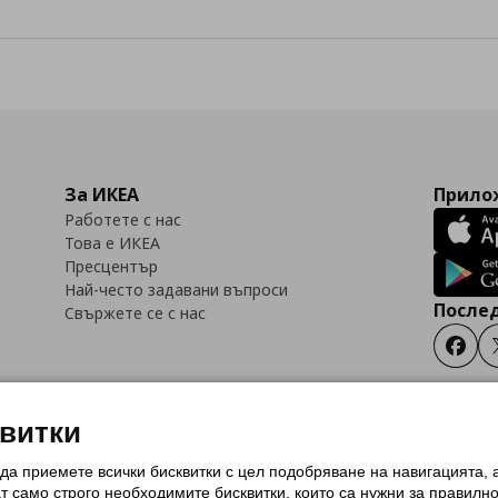
За ИКЕА
Прилож
Работете с нас
Това е ИКЕА
Пресцентър
Най-често задавани въпроси
Послед
Свържете се с нас
Faceb
квитки
 да приемете всички бисквитки с цел подобряване на навигацията,
тки (Cookies)
Избор на настройки за използване на бисквитки
Условия за п
ат само строго необходимитe бисквитки, които са нужни за правилн