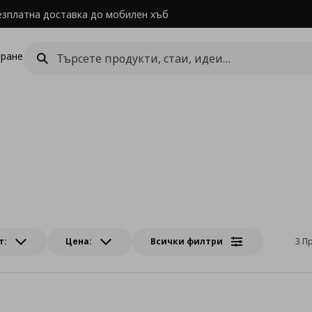
езплатна доставка до мобилен хъб
ране
т:
Цена:
Всички филтри
3 П