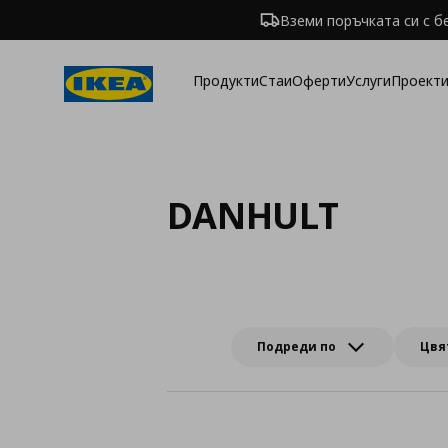
Вземи поръчката си с б
Продукти
Стаи
Оферти
Услуги
Проекти
DANHULT
Подреди по
Цвя