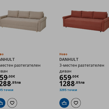
во
Ново
ANHULT
DANHULT
местен разтегателен
3-местен разтегателен
иван
диван
Цена
659,00 €
Цена
659,00 €
59
659
,
00
€
,
00
€
288
1288
,
89
лв
,
89
лв
95 точки
3295 точки
Добави в кошницата
Добави към списъка с любими
Добави в кошницата
Добави към списък