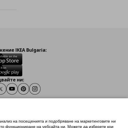
ение IKEA Bulgaria:
вайте ни:
ook
Twitter
Youtube
Pinterest
Instagram
 анализ на посещенията и подобряване на маркетинговите ни
олзване на ikea.bg
ото функциониране на уебсайта ни. Можете да изберете кои