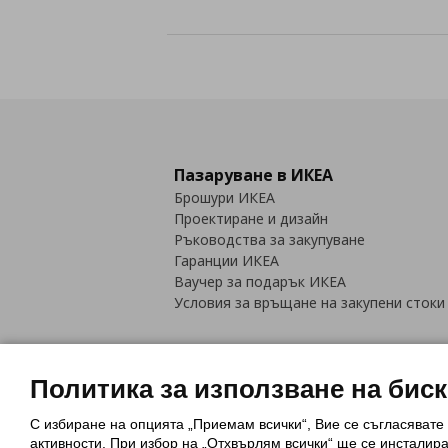
Пазаруване в ИКЕА
Брошури ИКЕА
Проектиране и дизайн
Ръководства за закупуване
Гаранции ИКЕА
Ваучер за подарък ИКЕА
Условия за връщане на закупени стоки
Политика за използване на бис
С избиране на опцията „Приемам всички“, Вие се съгласявате
Политика за използване на бискви
активности. При избор на „Отхвърлям всички“ ще се инсталир