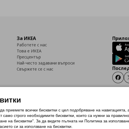
За ИКЕА
Прилож
Работете с нас
Това е ИКЕА
Пресцентър
Най-често задавани въпроси
Послед
Свържете се с нас
Faceb
квитки
 да приемете всички бисквитки с цел подобряване на навигацията,
тки (Cookies)
Избор на настройки за използване на бисквитки
Условия за п
ат само строго необходимитe бисквитки, които са нужни за правилн
Политика за защита на личните данни на ikea.bg
Общи условия на програма
ане на бисквитки". За да видите пълната ни Политика за използван
и на програма IKEA Family
асието си за използване на бисквитки.