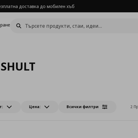
езплатна доставка до мобилен хъб
ране
MSHULT
т:
Цена:
Всички филтри
2 П