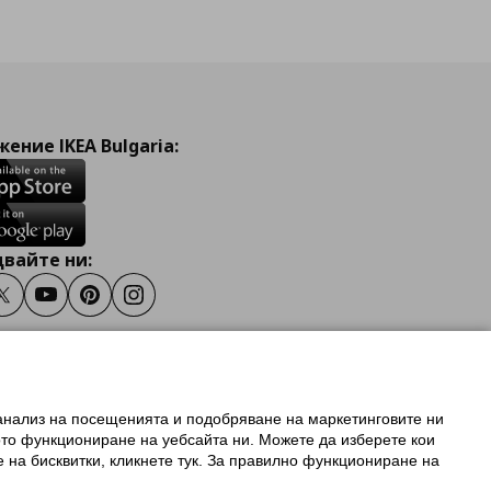
ение IKEA Bulgaria:
вайте ни:
ook
Twitter
Youtube
Pinterest
Instagram
 анализ на посещенията и подобряване на маркетинговите ни
олзване на ikea.bg
ото функциониране на уебсайта ни. Можете да изберете кои
 IKEA Family
е на бисквитки, кликнете тук. За правилно функциониране на