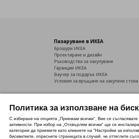
Пазаруване в ИКЕА
Брошури ИКЕА
Проектиране и дизайн
Ръководства за закупуване
Гаранции ИКЕА
Ваучер за подарък ИКЕА
Условия за връщане на закупени стоки
Политика за използване на бис
С избиране на опцията „Приемам всички“, Вие се съгласявате
Политика за използване на бискви
активности. При избор на „Отхвърлям всички“ ще се инсталир
Обща политика за личните данни
категории да приемете като кликнете на "Настройки за използв
Политика за защита на лични данн
бисквитките, опреснете страницата в случай, че оттеглите съгл