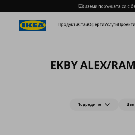
Вземи поръчката си с б
Продукти
Стаи
Оферти
Услуги
Проекти
EKBY ALEX/RA
Подреди по
Цвя