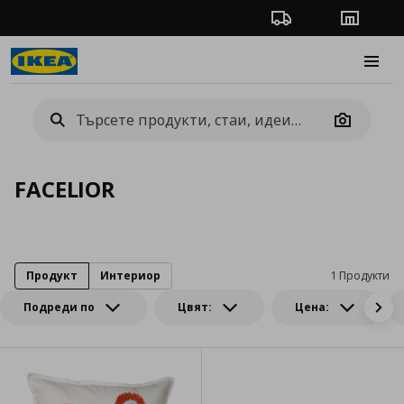
Проследяване на п
Магази
Burge
Camera
FACELIOR
Продукт
Интериор
1 Продукти
Подреди по
Цвят:
Цена: