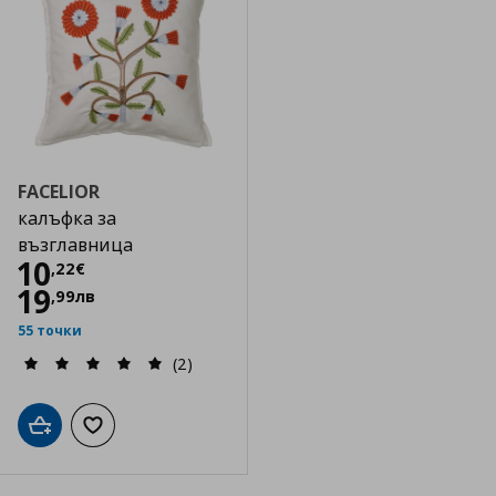
FACELIOR
калъфка за
възглавница
Цена
10,22 €
10
,
22
€
19
,
99
лв
55 точки
(2)
Добави в кошницата
Добави към списъка с любими