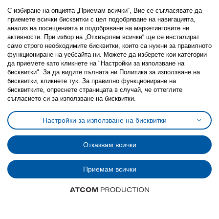
С избиране на опцията „Приемам всички“, Вие се съгласявате да
приемете всички бисквитки с цел подобряване на навигацията,
анализ на посещенията и подобряване на маркетинговите ни
активности. При избор на „Отхвърлям всички“ ще се инсталират
Последвайте ни:
само строго необходимитe бисквитки, които са нужни за правилното
функциониране на уебсайта ни. Можете да изберете кои категории
Facebook
Twitter
Youtube
Pinterest
Instagram
да приемете като кликнете на "Настройки за използване на
бисквитки". За да видите пълната ни Политика за използване на
бисквитки, кликнете тук. За правилно функциониране на
бисквитките, опреснете страницата в случай, че оттеглите
съгласието си за използване на бисквитки.
Политика за използване на бисквитки (Cookies)
Настройки за използване на бисквитки
Избор на настройки за използване на бисквитки
Условия за ползване на ikea.bg
Обща политика за личните данни
Отказвам всички
Политика за защита на личните данни на ikea.bg
Общи условия на програма IKEA Family
Приемам всички
Политика за защита на лични данни на програма IKEA Family
© Inter-IKEA Systems B.V. 1999 - 2025