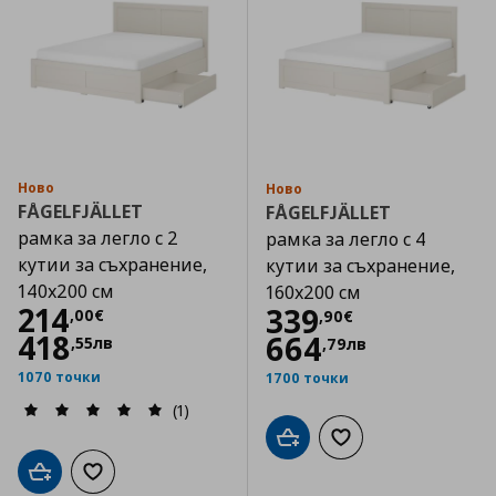
Ново
Ново
FÅGELFJÄLLET
FÅGELFJÄLLET
рамка за легло с 2
рамка за легло с 4
кутии за съхранение,
кутии за съхранение,
140x200 см
160x200 см
Цена
214,00 €
214
Цена
339,90 €
339
,
00
€
,
90
€
418
664
,
55
лв
,
79
лв
1070 точки
1700 точки
(1)
Добави в кошницата
Добави към списъка
Добави в кошницата
Добави към списъка с любими