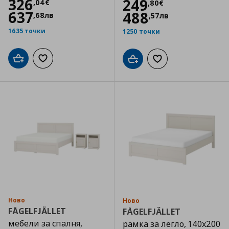
Цена
326,04 €
326
Цена
249,80 €
249
,
04
€
,
80
€
637
488
,
68
лв
,
57
лв
1635 точки
1250 точки
Добави в кошницата
Добави към списъка с любими
Добави в кошницата
Добави към списъка
Ново
Ново
FÅGELFJÄLLET
FÅGELFJÄLLET
мебели за спалня,
рамка за легло, 140x200