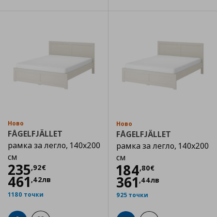
Ново
Ново
FÅGELFJÄLLET
FÅGELFJÄLLET
рамка за легло, 140x200
рамка за легло, 140x200
см
см
Цена
235,92 €
235
Цена
184,80 €
184
,
92
€
,
80
€
461
361
,
42
лв
,
44
лв
1180 точки
925 точки