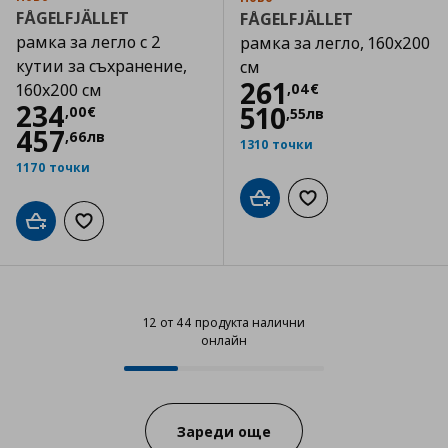
FÅGELFJÄLLET
FÅGELFJÄLLET
рамка за легло с 2
рамка за легло, 160x200
кутии за съхранение,
см
Цена
261,04 €
261
,
04
€
160x200 см
Цена
234,00 €
234
510
,
00
€
,
55
лв
457
,
66
лв
1310 точки
1170 точки
Добави в кошницата
Добави към списъка
Добави в кошницата
Добави към списъка с любими
12 от 44 продукта налични
онлайн
12 от 44 продукта налични онла
Progress:
Зареди още