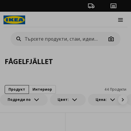
Проследяване на п
Магази
Burge
Camera
FÅGELFJÄLLET
Продукт
Интериор
44 Продукти
Подреди по
Цвят:
Цена: