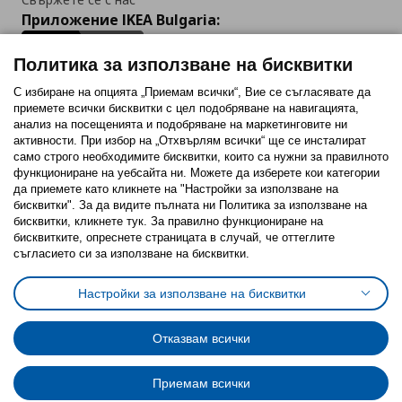
Приложение IKEA Bulgaria:
Политика за използване на бисквитки
С избиране на опцията „Приемам всички“, Вие се съгласявате да
приемете всички бисквитки с цел подобряване на навигацията,
Последвайте ни:
анализ на посещенията и подобряване на маркетинговите ни
активности. При избор на „Отхвърлям всички“ ще се инсталират
Facebook
Twitter
Youtube
Pinterest
Instagram
само строго необходимитe бисквитки, които са нужни за правилното
функциониране на уебсайта ни. Можете да изберете кои категории
да приемете като кликнете на "Настройки за използване на
бисквитки". За да видите пълната ни Политика за използване на
бисквитки, кликнете тук. За правилно функциониране на
бисквитките, опреснете страницата в случай, че оттеглите
съгласието си за използване на бисквитки.
Политика за използване на бисквитки (Cookies)
Избор на настройки за използване на бисквитки
Настройки за използване на бисквитки
Условия за ползване на ikea.bg
Обща политика за личните данни
Политика за защита на личните данни на ikea.bg
Общи условия на програма IKEA Family
Отказвам всички
Политика за защита на лични данни на програма IKEA Family
Приемам всички