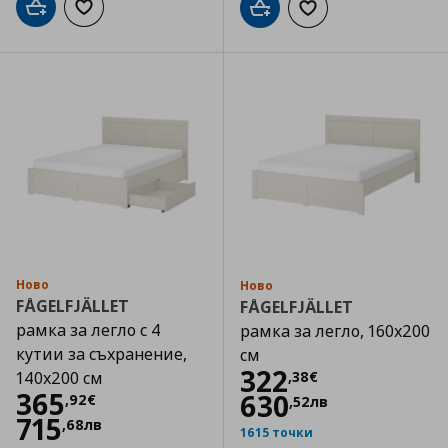
Добави в кошницата
Добави към списъка с любими
Добави в кошницата
Добави към списъка
Ново
Ново
FÅGELFJÄLLET
FÅGELFJÄLLET
рамка за легло с 4
рамка за легло, 160x200
кутии за съхранение,
см
Цена
322,38 €
322
,
38
€
140x200 см
Цена
365,92 €
365
630
,
92
€
,
52
лв
715
,
68
лв
1615 точки