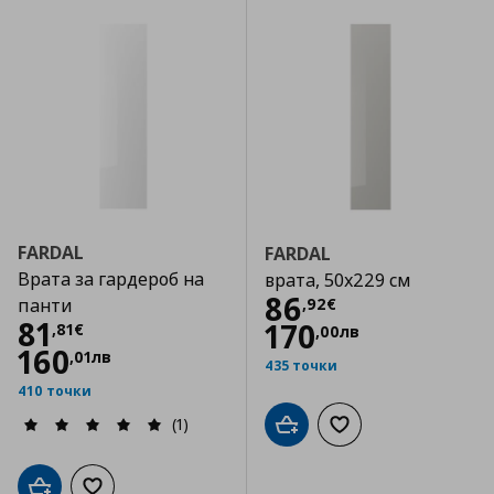
FARDAL
FARDAL
Врата за гардероб на
врата, 50x229 см
Цена
86,92 €
86
,
92
€
панти
Цена
81,81 €
81
170
,
81
€
,
00
лв
160
,
01
лв
435 точки
410 точки
(1)
Добави в кошницата
Добави към списъка
Добави в кошницата
Добави към списъка с любими