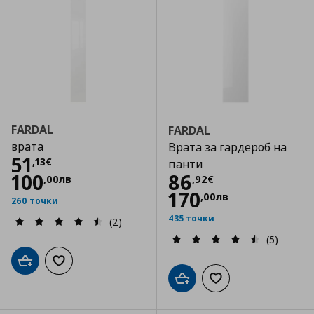
FARDAL
FARDAL
врата
Врата за гардероб на
Цена
51,13 €
51
,
13
€
панти
Цена
86,92 €
100
86
,
00
лв
,
92
€
170
,
00
лв
260 точки
435 точки
(2)
(5)
Добави в кошницата
Добави към списъка с любими
Добави в кошницата
Добави към списъка