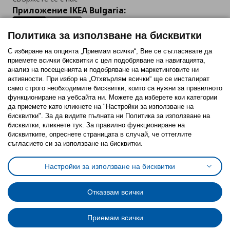
Приложение IKEA Bulgaria:
Политика за използване на бисквитки
С избиране на опцията „Приемам всички“, Вие се съгласявате да
приемете всички бисквитки с цел подобряване на навигацията,
Последвайте ни:
анализ на посещенията и подобряване на маркетинговите ни
активности. При избор на „Отхвърлям всички“ ще се инсталират
Facebook
Twitter
Youtube
Pinterest
Instagram
само строго необходимитe бисквитки, които са нужни за правилното
функциониране на уебсайта ни. Можете да изберете кои категории
да приемете като кликнете на "Настройки за използване на
бисквитки". За да видите пълната ни Политика за използване на
бисквитки, кликнете тук. За правилно функциониране на
бисквитките, опреснете страницата в случай, че оттеглите
съгласието си за използване на бисквитки.
Политика за използване на бисквитки (Cookies)
Избор на настройки за използване на бисквитки
Настройки за използване на бисквитки
Условия за ползване на ikea.bg
Обща политика за личните данни
Политика за защита на личните данни на ikea.bg
Общи условия на програма IKEA Family
Отказвам всички
Политика за защита на лични данни на програма IKEA Family
Приемам всички