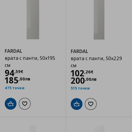
FARDAL
FARDAL
врата с панти, 50x195
врата с панти, 50x229
см
см
Цена
94,59 €
94
Цена
102,26 €
102
,
59
€
,
26
€
185
200
,
00
лв
,
00
лв
475 точки
515 точки
Добави в кошницата
Добави към списъка с любими
Добави в кошницата
Добави към списъка