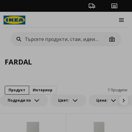
Проследяване на п
Магази
Burge
Camera
FARDAL
Продукт
Интериор
7 Продукти
Подреди по
Цвят:
Цена: