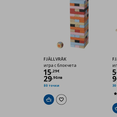
FJÄLLVRÅK
F
игра с блокчета
иг
Цена
15,29 €
15
5
,
29
€
29
9
,
90
лв
80 точки
30
Добави в кошницата
Добави към списъка с любими