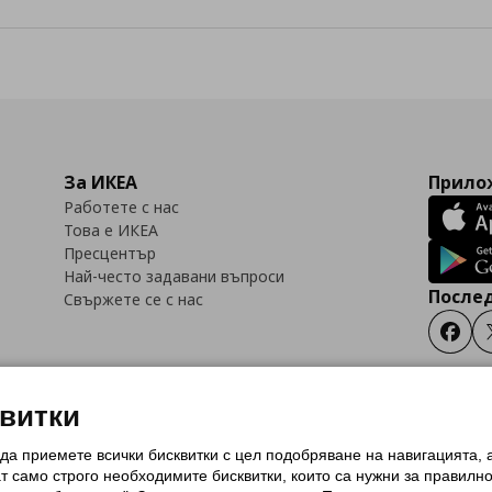
За ИКЕА
Прилож
Работете с нас
Това е ИКЕА
Пресцентър
Най-често задавани въпроси
Послед
Свържете се с нас
Faceb
квитки
 да приемете всички бисквитки с цел подобряване на навигацията,
тки (Cookies)
Избор на настройки за използване на бисквитки
Условия за п
ат само строго необходимитe бисквитки, които са нужни за правилн
Политика за защита на личните данни на ikea.bg
Общи условия на програма