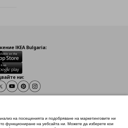
ение IKEA Bulgaria:
вайте ни:
ook
Twitter
Youtube
Pinterest
Instagram
 анализ на посещенията и подобряване на маркетинговите ни
олзване на ikea.bg
ото функциониране на уебсайта ни. Можете да изберете кои
 IKEA Family