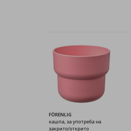
FÖRENLIG
кашпа, за употреба на
закрито/открито