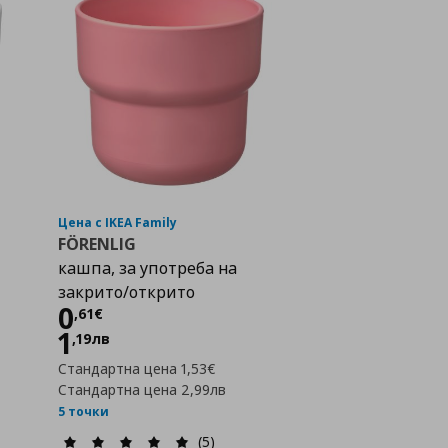
Цена с IKEA Family
FÖRENLIG
кашпа, за употреба на
закрито/открито
Цена
0,61 €
0
,
61
€
1
,
19
лв
Стандартна цена
1,53€
Стандартна цена
2,99лв
5 точки
а с любими
(5)