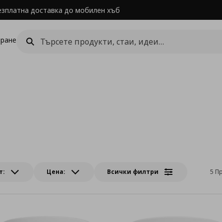
езплатна доставка до мобилен хъб
ране
т:
Цена:
Всички филтри
5 П