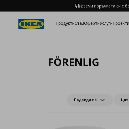
Вземи поръчката си с б
Продукти
Стаи
Оферти
Услуги
Проекти
FÖRENLIG
Подреди по
Цвя