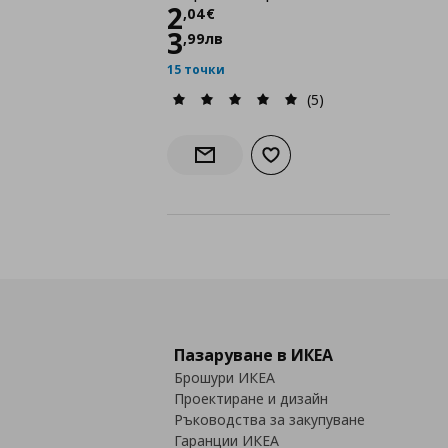
Цена
2,04 €
2
,
04
€
3
,
99
лв
15 точки
(5)
Добави към списъка с лю
Информирай ме за наличност
Пазаруване в ИКЕА
Брошури ИКЕА
Проектиране и дизайн
Ръководства за закупуване
Гаранции ИКЕА