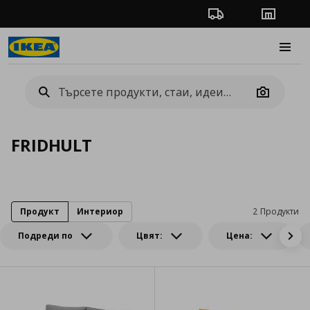
Проследяване на п
Магази
Burge
Camera
FRIDHULT
Продукт
Интериор
2 Продукти
Подреди по
Цвят:
Цена: