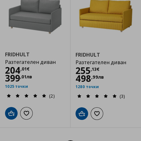
FRIDHULT
FRIDHULT
Разтегателен диван
Разтегателен диван
Цена
204,01 €
204
Цена
255,13 €
255
,
01
€
,
13
€
399
498
,
01
лв
,
99
лв
1025 точки
1280 точки
(2)
(3)
Добави в кошницата
Добави към списъка с любими
Добави в кошницата
Добави към списъка