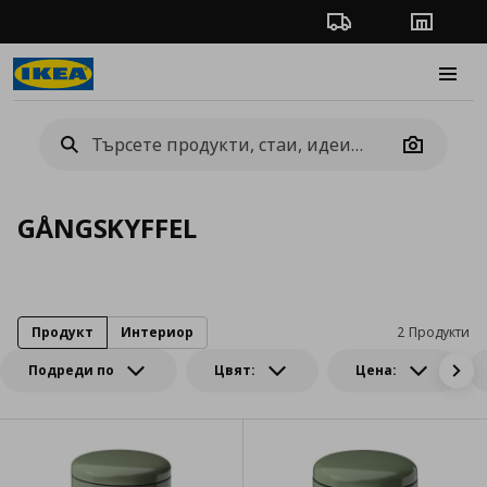
Проследяване на п
Магази
Burge
Camera
GÅNGSKYFFEL
Продукт
Интериор
2 Продукти
Подреди по
Цвят:
Цена: