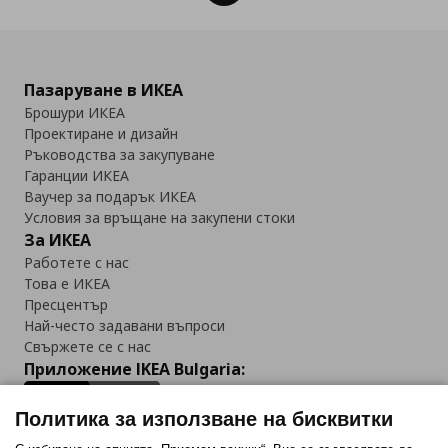
Пазаруване в ИКЕА
Брошури ИКЕА
Проектиране и дизайн
Ръководства за закупуване
Гаранции ИКЕА
Ваучер за подарък ИКЕА
Условия за връщане на закупени стоки
За ИКЕА
Работете с нас
Това е ИКЕА
Пресцентър
Най-често задавани въпроси
Свържете се с нас
Приложение IKEA Bulgaria:
Политика за използване на бисквитки