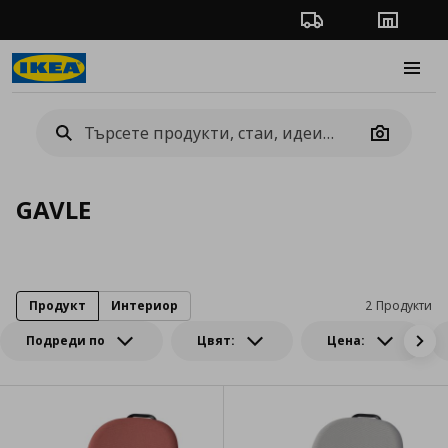
Проследяване на п
Магази
Burge
Camera
GAVLE
Продукт
Интериор
2 Продукти
Подреди по
Цвят:
Цена: